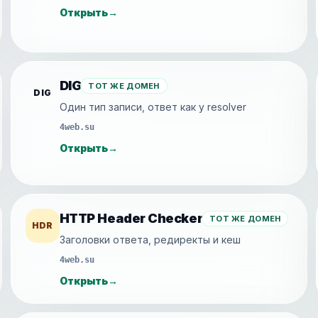
Открыть
→
DIG
ТОТ ЖЕ ДОМЕН
DIG
Один тип записи, ответ как у resolver
4web.su
Открыть
→
HTTP Header Checker
ТОТ ЖЕ ДОМЕН
HDR
Заголовки ответа, редиректы и кеш
4web.su
Открыть
→