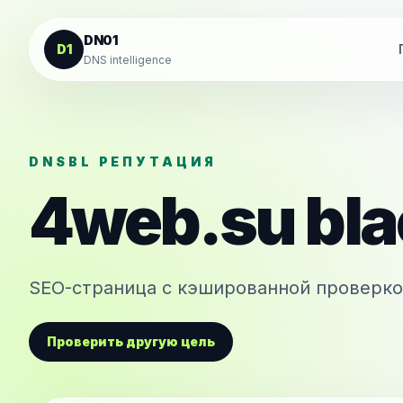
К содержанию
DN01
D1
DNS intelligence
DNSBL РЕПУТАЦИЯ
4web.su
bla
SEO-страница с кэшированной проверко
Проверить другую цель