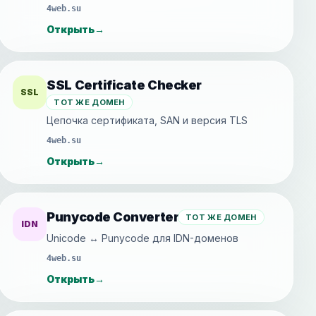
4web.su
Открыть
→
SSL Certificate Checker
SSL
ТОТ ЖЕ ДОМЕН
Цепочка сертификата, SAN и версия TLS
4web.su
Открыть
→
Punycode Converter
ТОТ ЖЕ ДОМЕН
IDN
Unicode ↔ Punycode для IDN-доменов
4web.su
Открыть
→