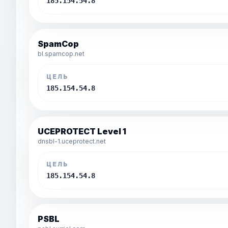
185.154.54.8
SpamCop
bl.spamcop.net
ЦЕЛЬ
185.154.54.8
UCEPROTECT Level 1
dnsbl-1.uceprotect.net
ЦЕЛЬ
185.154.54.8
PSBL