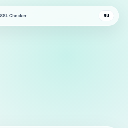
SSL Checker
RU