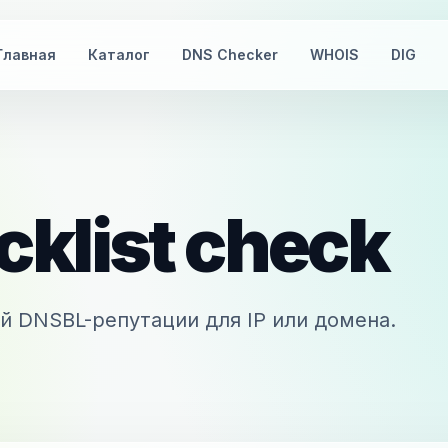
Главная
Каталог
DNS Checker
WHOIS
DIG
cklist check
й DNSBL-репутации для IP или домена.