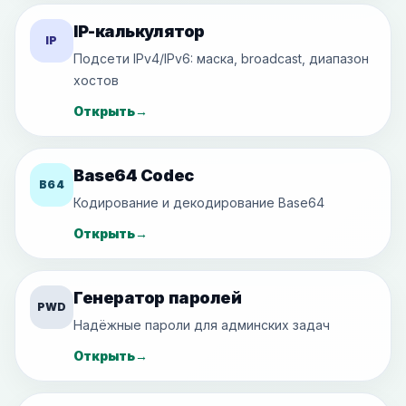
IP-калькулятор
IP
Подсети IPv4/IPv6: маска, broadcast, диапазон
хостов
Открыть
→
Base64 Codec
B64
Кодирование и декодирование Base64
Открыть
→
Генератор паролей
PWD
Надёжные пароли для админских задач
Открыть
→