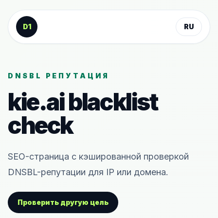
К содержанию
D1
RU
DNSBL РЕПУТАЦИЯ
kie.ai
blacklist
check
SEO-страница с кэшированной проверкой
DNSBL-репутации для IP или домена.
Проверить другую цель