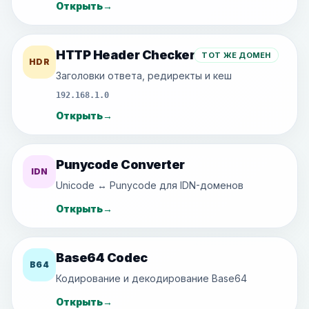
Открыть
→
HTTP Header Checker
ТОТ ЖЕ ДОМЕН
HDR
Заголовки ответа, редиректы и кеш
192.168.1.0
Открыть
→
Punycode Converter
IDN
Unicode ↔ Punycode для IDN-доменов
Открыть
→
Base64 Codec
B64
Кодирование и декодирование Base64
Открыть
→