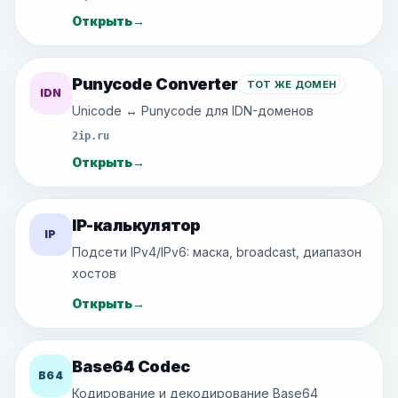
Открыть
→
Punycode Converter
ТОТ ЖЕ ДОМЕН
IDN
Unicode ↔ Punycode для IDN-доменов
2ip.ru
Открыть
→
IP-калькулятор
IP
Подсети IPv4/IPv6: маска, broadcast, диапазон
хостов
Открыть
→
Base64 Codec
B64
Кодирование и декодирование Base64