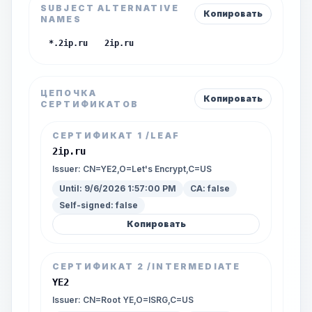
SUBJECT ALTERNATIVE
Копировать
NAMES
*.2ip.ru
2ip.ru
ЦЕПОЧКА
Копировать
СЕРТИФИКАТОВ
СЕРТИФИКАТ
1
/LEAF
2ip.ru
Issuer:
CN=YE2,O=Let's Encrypt,C=US
Until:
9/6/2026 1:57:00 PM
CA:
false
Self-signed:
false
Копировать
СЕРТИФИКАТ
2
/INTERMEDIATE
YE2
Issuer:
CN=Root YE,O=ISRG,C=US