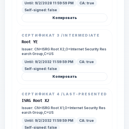
Until:
9/2/2028 11:59:59 PM
CA:
true
Self-signed:
false
Копировать
СЕРТИФИКАТ
3
/INTERMEDIATE
Root YE
Issuer:
CN=ISRG Root X2,O=Internet Security Res
earch Group,C=US
Until:
9/2/2032 11:59:59 PM
CA:
true
Self-signed:
false
Копировать
СЕРТИФИКАТ
4
/LAST-PRESENTED
ISRG Root X2
Issuer:
CN=ISRG Root X1,O=Internet Security Res
earch Group,C=US
Until:
9/2/2032 11:59:59 PM
CA:
true
Self-signed:
false