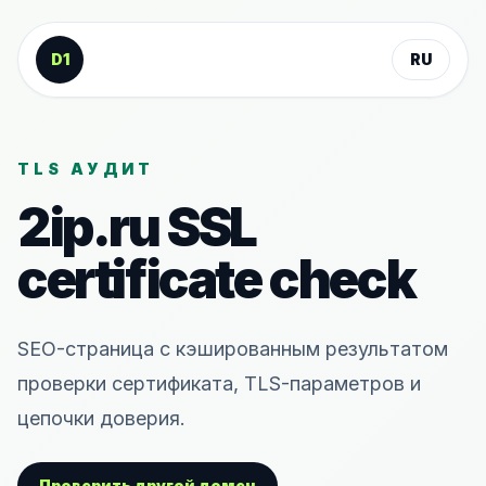
К содержанию
D1
RU
TLS АУДИТ
2ip.ru
SSL
certificate check
SEO-страница с кэшированным результатом
проверки сертификата, TLS-параметров и
цепочки доверия.
Проверить другой домен