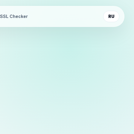
SSL Checker
RU