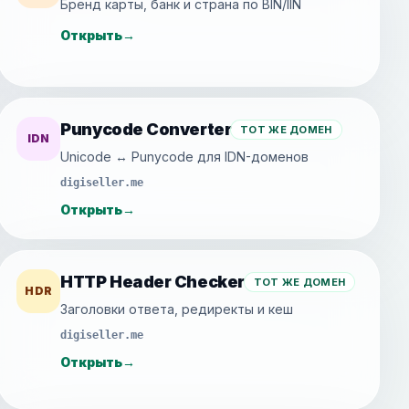
Бренд карты, банк и страна по BIN/IIN
Открыть
→
Punycode Converter
ТОТ ЖЕ ДОМЕН
IDN
Unicode ↔ Punycode для IDN-доменов
digiseller.me
Открыть
→
HTTP Header Checker
ТОТ ЖЕ ДОМЕН
HDR
Заголовки ответа, редиректы и кеш
digiseller.me
Открыть
→