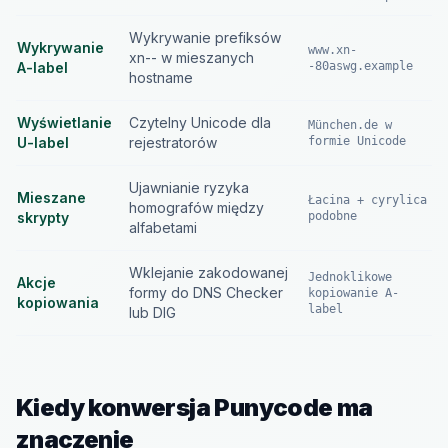
Wykrywanie prefiksów
Wykrywanie
www.xn-
xn-- w mieszanych
A-label
-80aswg.example
hostname
Wyświetlanie
Czytelny Unicode dla
München.de w
U-label
rejestratorów
formie Unicode
Ujawnianie ryzyka
Mieszane
Łacina + cyrylica
homografów między
skrypty
podobne
alfabetami
Wklejanie zakodowanej
Jednoklikowe
Akcje
formy do DNS Checker
kopiowanie A-
kopiowania
label
lub DIG
Kiedy konwersja Punycode ma
znaczenie