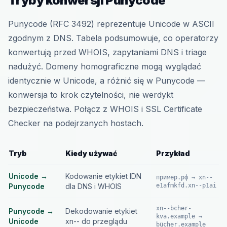
Tryby konwersji Punycode
Punycode (RFC 3492) reprezentuje Unicode w ASCII
zgodnym z DNS. Tabela podsumowuje, co operatorzy
konwertują przed WHOIS, zapytaniami DNS i triage
nadużyć. Domeny homograficzne mogą wyglądać
identycznie w Unicode, a różnić się w Punycode —
konwersja to krok czytelności, nie werdykt
bezpieczeństwa. Połącz z WHOIS i SSL Certificate
Checker na podejrzanych hostach.
Tryb
Kiedy używać
Przykład
Unicode →
Kodowanie etykiet IDN
пример.рф → xn--
Punycode
dla DNS i WHOIS
e1afmkfd.xn--p1ai
xn--bcher-
Punycode →
Dekodowanie etykiet
kva.example →
Unicode
xn-- do przeglądu
bücher.example