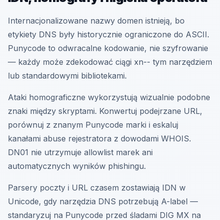
Internacjonalizowane nazwy domen istnieją, bo
etykiety DNS były historycznie ograniczone do ASCII.
Punycode to odwracalne kodowanie, nie szyfrowanie
— każdy może zdekodować ciągi xn-- tym narzędziem
lub standardowymi bibliotekami.
Ataki homograficzne wykorzystują wizualnie podobne
znaki między skryptami. Konwertuj podejrzane URL,
porównuj z znanym Punycode marki i eskaluj
kanałami abuse rejestratora z dowodami WHOIS.
DN01 nie utrzymuje allowlist marek ani
automatycznych wyników phishingu.
Parsery poczty i URL czasem zostawiają IDN w
Unicode, gdy narzędzia DNS potrzebują A-label —
standaryzuj na Punycode przed śladami DIG MX na