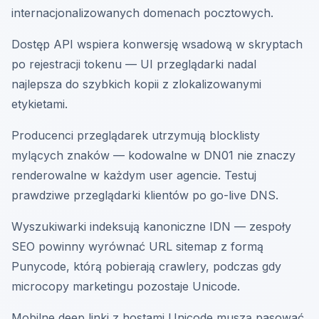
internacjonalizowanych domenach pocztowych.
Dostęp API wspiera konwersję wsadową w skryptach
po rejestracji tokenu — UI przeglądarki nadal
najlepsza do szybkich kopii z zlokalizowanymi
etykietami.
Producenci przeglądarek utrzymują blocklisty
mylących znaków — kodowalne w DN01 nie znaczy
renderowalne w każdym user agencie. Testuj
prawdziwe przeglądarki klientów po go-live DNS.
Wyszukiwarki indeksują kanoniczne IDN — zespoły
SEO powinny wyrównać URL sitemap z formą
Punycode, którą pobierają crawlery, podczas gdy
microcopy marketingu pozostaje Unicode.
Mobilne deep linki z hostami Unicode muszą pasować