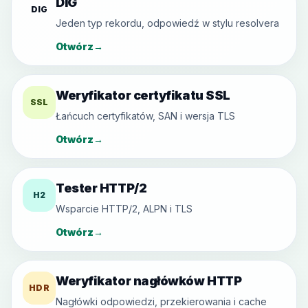
DIG
DIG
Jeden typ rekordu, odpowiedź w stylu resolvera
Otwórz
→
Weryfikator certyfikatu SSL
SSL
Łańcuch certyfikatów, SAN i wersja TLS
Otwórz
→
Tester HTTP/2
H2
Wsparcie HTTP/2, ALPN i TLS
Otwórz
→
Weryfikator nagłówków HTTP
HDR
Nagłówki odpowiedzi, przekierowania i cache