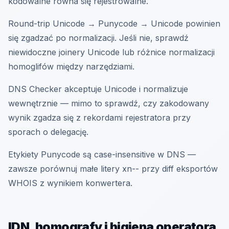
kodowalne równa się rejestrowalne.
Round-trip Unicode → Punycode → Unicode powinien
się zgadzać po normalizacji. Jeśli nie, sprawdź
niewidoczne joinery Unicode lub różnice normalizacji
homoglifów między narzędziami.
DNS Checker akceptuje Unicode i normalizuje
wewnętrznie — mimo to sprawdź, czy zakodowany
wynik zgadza się z rekordami rejestratora przy
sporach o delegację.
Etykiety Punycode są case-insensitive w DNS —
zawsze porównuj małe litery xn-- przy diff eksportów
WHOIS z wynikiem konwertera.
IDN, homografy i higiena operatora