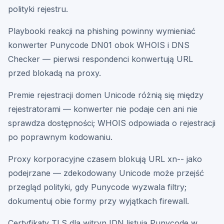
polityki rejestru.
Playbooki reakcji na phishing powinny wymieniać
konwerter Punycode DN01 obok WHOIS i DNS
Checker — pierwsi respondenci konwertują URL
przed blokadą na proxy.
Premie rejestracji domen Unicode różnią się między
rejestratorami — konwerter nie podaje cen ani nie
sprawdza dostępności; WHOIS odpowiada o rejestracji
po poprawnym kodowaniu.
Proxy korporacyjne czasem blokują URL xn-- jako
podejrzane — zdekodowany Unicode może przejść
przegląd polityki, gdy Punycode wyzwala filtry;
dokumentuj obie formy przy wyjątkach firewall.
Certyfikaty TLS dla witryn IDN listują Punycode w