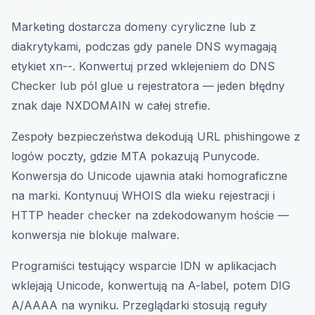
Marketing dostarcza domeny cyryliczne lub z
diakrytykami, podczas gdy panele DNS wymagają
etykiet xn--. Konwertuj przed wklejeniem do DNS
Checker lub pól glue u rejestratora — jeden błędny
znak daje NXDOMAIN w całej strefie.
Zespoły bezpieczeństwa dekodują URL phishingowe z
logów poczty, gdzie MTA pokazują Punycode.
Konwersja do Unicode ujawnia ataki homograficzne
na marki. Kontynuuj WHOIS dla wieku rejestracji i
HTTP header checker na zdekodowanym hoście —
konwersja nie blokuje malware.
Programiści testujący wsparcie IDN w aplikacjach
wklejają Unicode, konwertują na A-label, potem DIG
A/AAAA na wyniku. Przeglądarki stosują reguły