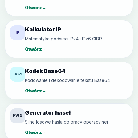
Otwórz
→
Kalkulator IP
IP
Matematyka podsieci IPv4 i IPv6 CIDR
Otwórz
→
Kodek Base64
B64
Kodowanie i dekodowanie tekstu Base64
Otwórz
→
Generator haseł
PWD
Silne losowe hasła do pracy operacyjnej
Otwórz
→