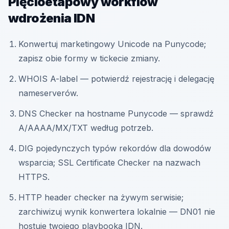
Pięcioetapowy workflow
wdrożenia IDN
Konwertuj marketingowy Unicode na Punycode;
zapisz obie formy w tickecie zmiany.
WHOIS A-label — potwierdź rejestrację i delegację
nameserverów.
DNS Checker na hostname Punycode — sprawdź
A/AAAA/MX/TXT według potrzeb.
DIG pojedynczych typów rekordów dla dowodów
wsparcia; SSL Certificate Checker na nazwach
HTTPS.
HTTP header checker na żywym serwisie;
zarchiwizuj wynik konwertera lokalnie — DN01 nie
hostuje twojego playbooka IDN.