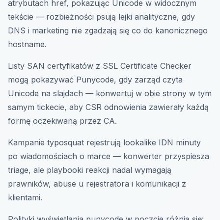
atrybutach href, pokazując Unicode w widocznym
tekście — rozbieżności psują lejki analityczne, gdy
DNS i marketing nie zgadzają się co do kanonicznego
hostname.
Listy SAN certyfikatów z SSL Certificate Checker
mogą pokazywać Punycode, gdy zarząd czyta
Unicode na slajdach — konwertuj w obie strony w tym
samym tickecie, aby CSR odnowienia zawierały każdą
formę oczekiwaną przez CA.
Kampanie typosquat rejestrują lookalike IDN minuty
po wiadomościach o marce — konwerter przyspiesza
triage, ale playbooki reakcji nadal wymagają
prawników, abuse u rejestratora i komunikacji z
klientami.
Polityki wyświetlania punycode w poczcie różnią się: