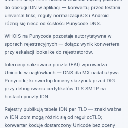
do obsługi IDN w aplikacji — konwertuj przed testami
universal links; reguły normalizacji iOS i Android
różnią się nieco od ścisłości Punycode DNS.
WHOIS na Punycode pozostaje autorytatywne w
sporach rejestracyjnych — dołącz wynik konwertera
przy eskalacji lookalike do rejestratorów.
Internacjonalizowana poczta (EAI) wprowadza
Unicode w nagłówkach — DNS dla MX nadal używa
Punycode; konwertuj domeny skrzynek przed DIG
przy debugowaniu certyfikatów TLS SMTP na
hostach poczty IDN.
Rejestry publikują tabele IDN per TLD — znaki ważne
w IDN .com mogą różnić się od reguł ccTLD;
konwerter koduje dostarczony Unicode bez oceny