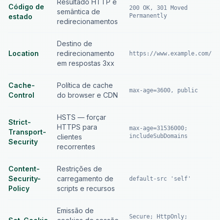
Resultado HTTP e
Código de
200 OK, 301 Moved
semântica de
estado
Permanently
redirecionamentos
Destino de
Location
redirecionamento
https://www.example.com/
em respostas 3xx
Cache-
Política de cache
max-age=3600, public
Control
do browser e CDN
HSTS — forçar
Strict-
HTTPS para
max-age=31536000;
Transport-
clientes
includeSubDomains
Security
recorrentes
Content-
Restrições de
Security-
carregamento de
default-src 'self'
Policy
scripts e recursos
Emissão de
Secure; HttpOnly;