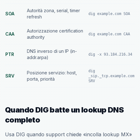
Autorità zona, serial, timer
SOA
dig example.com SOA
refresh
Autorizzazione certification
CAA
dig example.com CAA
authority
DNS inverso di un IP (in-
PTR
dig -x 93.184.216.34
addr.arpa)
dig
Posizione servizio: host,
SRV
_sip._tcp.example.com
porta, priorità
SRV
Quando DIG batte un lookup DNS
completo
Usa DIG quando support chiede «incolla lookup MX»