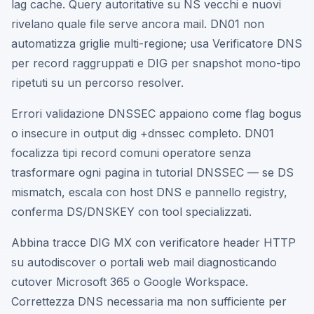
lag cache. Query autoritative su NS vecchi e nuovi
rivelano quale file serve ancora mail. DN01 non
automatizza griglie multi-regione; usa Verificatore DNS
per record raggruppati e DIG per snapshot mono-tipo
ripetuti su un percorso resolver.
Errori validazione DNSSEC appaiono come flag bogus
o insecure in output dig +dnssec completo. DN01
focalizza tipi record comuni operatore senza
trasformare ogni pagina in tutorial DNSSEC — se DS
mismatch, escala con host DNS e pannello registry,
conferma DS/DNSKEY con tool specializzati.
Abbina tracce DIG MX con verificatore header HTTP
su autodiscover o portali web mail diagnosticando
cutover Microsoft 365 o Google Workspace.
Correttezza DNS necessaria ma non sufficiente per