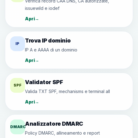
Verifica record CAA DNS, CA autorizzate,
issuewild e iodef
Apri
→
Trova IP dominio
IP
IP A e AAAA di un dominio
Apri
→
Validator SPF
SPF
Valida TXT SPF, mechanisms e terminal all
Apri
→
Analizzatore DMARC
DMARC
Policy DMARC, allineamento e report