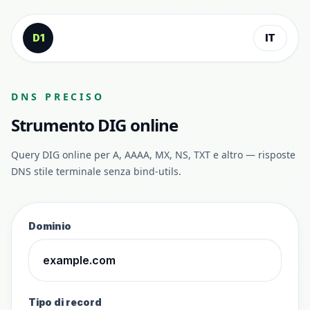
Vai al contenuto
D1
IT
DNS PRECISO
Strumento DIG online
Query DIG online per A, AAAA, MX, NS, TXT e altro — risposte
DNS stile terminale senza bind-utils.
Dominio
Tipo di record