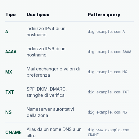
Tipo
Uso tipico
Pattern query
Indirizzo IPv4 di un
A
dig example.com A
hostname
Indirizzo IPv6 di un
AAAA
dig example.com AAAA
hostname
Mail exchanger e valori di
MX
dig example.com MX
preferenza
SPF, DKIM, DMARC,
TXT
dig example.com TXT
stringhe di verifica
Nameserver autoritativi
NS
dig example.com NS
della zona
Alias da un nome DNS a un
dig www.example.com
CNAME
altro
CNAME