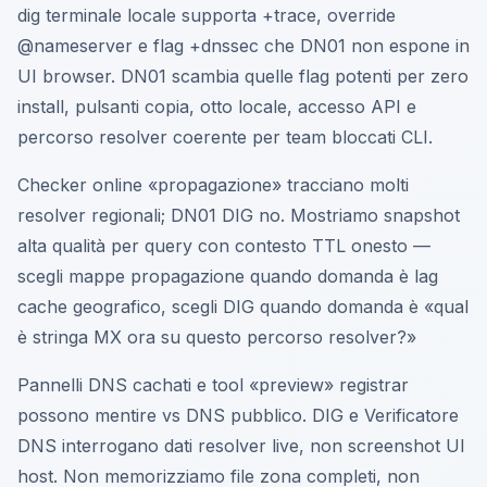
dig terminale locale supporta +trace, override
@nameserver e flag +dnssec che DN01 non espone in
UI browser. DN01 scambia quelle flag potenti per zero
install, pulsanti copia, otto locale, accesso API e
percorso resolver coerente per team bloccati CLI.
Checker online «propagazione» tracciano molti
resolver regionali; DN01 DIG no. Mostriamo snapshot
alta qualità per query con contesto TTL onesto —
scegli mappe propagazione quando domanda è lag
cache geografico, scegli DIG quando domanda è «qual
è stringa MX ora su questo percorso resolver?»
Pannelli DNS cachati e tool «preview» registrar
possono mentire vs DNS pubblico. DIG e Verificatore
DNS interrogano dati resolver live, non screenshot UI
host. Non memorizziamo file zona completi, non