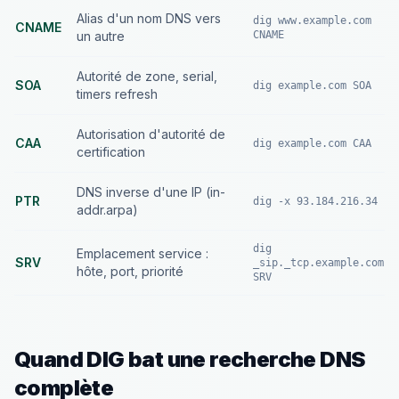
Alias d'un nom DNS vers
dig www.example.com
CNAME
un autre
CNAME
Autorité de zone, serial,
SOA
dig example.com SOA
timers refresh
Autorisation d'autorité de
CAA
dig example.com CAA
certification
DNS inverse d'une IP (in-
PTR
dig -x 93.184.216.34
addr.arpa)
dig
Emplacement service :
SRV
_sip._tcp.example.com
hôte, port, priorité
SRV
Quand DIG bat une recherche DNS
complète