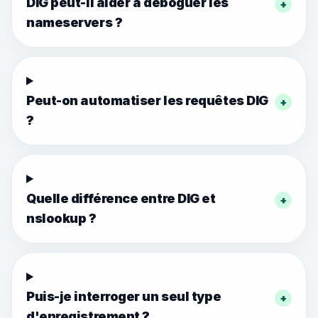
DIG peut-il aider à déboguer les
+
nameservers ?
Peut-on automatiser les requêtes DIG
+
?
Quelle différence entre DIG et
+
nslookup ?
Puis-je interroger un seul type
+
d'enregistrement ?