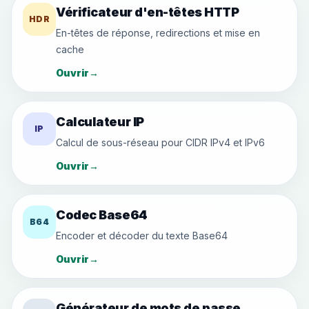
Vérificateur d'en-têtes HTTP
HDR
En-têtes de réponse, redirections et mise en
cache
Ouvrir
→
Calculateur IP
IP
Calcul de sous-réseau pour CIDR IPv4 et IPv6
Ouvrir
→
Codec Base64
B64
Encoder et décoder du texte Base64
Ouvrir
→
Générateur de mots de passe