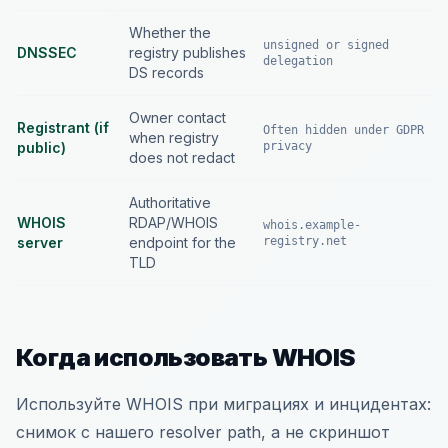
Whether the
unsigned or signed
DNSSEC
registry publishes
delegation
DS records
Owner contact
Registrant (if
Often hidden under GDPR
when registry
public)
privacy
does not redact
Authoritative
WHOIS
RDAP/WHOIS
whois.example-
server
endpoint for the
registry.net
TLD
Когда использовать WHOIS
Используйте WHOIS при миграциях и инцидентах:
снимок с нашего resolver path, а не скриншот