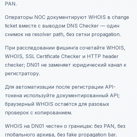
PAN.
Операторы NOC документируют WHOIS в change
ticket вместе с выводом DNS Checker — один
снимок на resolver path, без сетки propagation.
При расследовании фишинга сочетайте WHOIS,
WHOIS, SSL Certificate Checker и HTTP header
checker; DN01 не заменяет юридический канал к
регистратору.
Для автоматизации после регистрации API-
токена используйте документированный API;
браузерный WHOIS остаётся для разовых
проверок с копированием.
WHOIS на DN01 честен о границах: без PAN, без
глобального архива, без fake propagation bar.