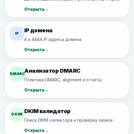
Открыть
→
IP домена
IP
A и AAAA IP адреса домена
Открыть
→
Анализатор DMARC
DMARC
Политика DMARC, alignment и отчеты
Открыть
→
DKIM валидатор
DKIM
Поиск DKIM-селектора и проверка записи
Открыть
→