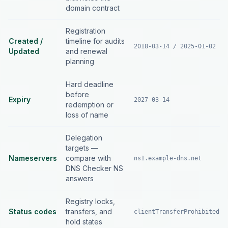
domain contract
Registration
Created /
timeline for audits
2018-03-14 / 2025-01-02
Updated
and renewal
planning
Hard deadline
before
Expiry
2027-03-14
redemption or
loss of name
Delegation
targets —
Nameservers
compare with
ns1.example-dns.net
DNS Checker NS
answers
Registry locks,
Status codes
transfers, and
clientTransferProhibited
hold states