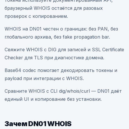
токена используйте документированный API;
браузерный WHOIS остаётся для разовых
проверок с копированием.
WHOIS на DN01 честен о границах: без PAN, без
глобального архива, без fake propagation bar.
Свяжите WHOIS с DIG для записей и SSL Certificate
Checker для TLS при диагностике домена.
Base64 codec помогает декодировать токены и
payload при интеграции с WHOIS.
Сравните WHOIS с CLI dig/whois/curl — DN01 даёт
единый UI и копирование без установки.
Зачем DN01 WHOIS