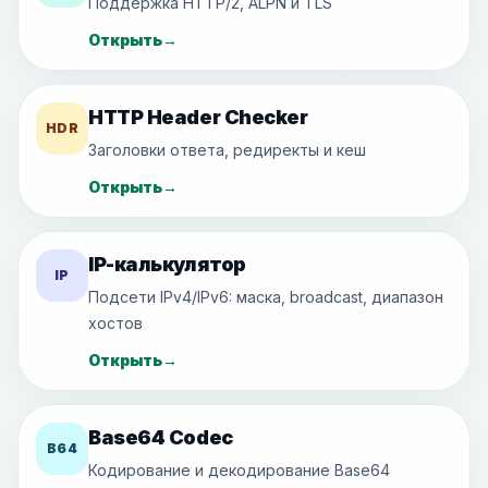
Поддержка HTTP/2, ALPN и TLS
Открыть
→
HTTP Header Checker
HDR
Заголовки ответа, редиректы и кеш
Открыть
→
IP-калькулятор
IP
Подсети IPv4/IPv6: маска, broadcast, диапазон
хостов
Открыть
→
Base64 Codec
B64
Кодирование и декодирование Base64