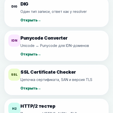
DIG
DIG
Один тип записи, ответ как у resolver
Открыть
→
Punycode Converter
IDN
Unicode ↔ Punycode для IDN-доменов
Открыть
→
SSL Certificate Checker
SSL
Цепочка сертификата, SAN и версия TLS
Открыть
→
HTTP/2 тестер
H2