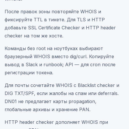
После правок зоны повторяйте WHOIS и
фиксируйте TTL в тикете. Для TLS и HTTP
добавьте SSL Certificate Checker и HTTP header
checker на том же хосте.
Команды без root на ноутбуках выбирают
браузерный WHOIS вместо dig/curl. Копируйте
вывод в Slack и runbook; API — для cron после
регистрации токена.
Для почты сочетайте WHOIS с Blacklist checker и
DIG TXT/SPF, если жалобы на спам или deferrals.
DN01 не предлагает карты propagation,
глобальные архивы и хранение PAN.
HTTP header checker дополняет WHOIS при