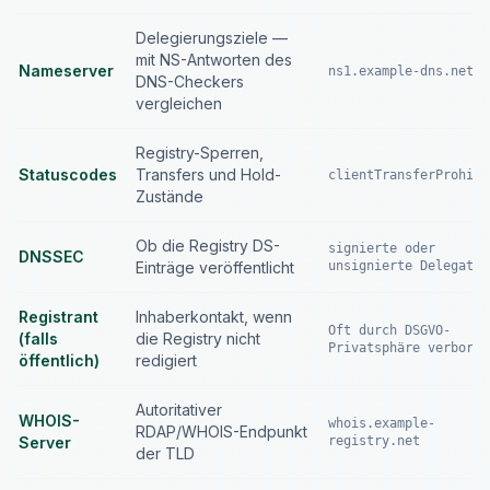
Delegierungsziele —
mit NS-Antworten des
Nameserver
ns1.example-dns.net
DNS-Checkers
vergleichen
Registry-Sperren,
Statuscodes
Transfers und Hold-
clientTransferProhibi
Zustände
Ob die Registry DS-
signierte oder
DNSSEC
Einträge veröffentlicht
unsignierte Delegatio
Registrant
Inhaberkontakt, wenn
Oft durch DSGVO-
(falls
die Registry nicht
Privatsphäre verborge
öffentlich)
redigiert
Autoritativer
WHOIS-
whois.example-
RDAP/WHOIS-Endpunkt
Server
registry.net
der TLD