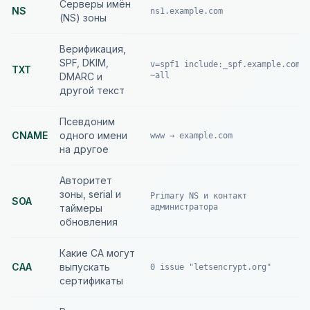
Серверы имён
NS
ns1.example.com
(NS) зоны
Верификация,
SPF, DKIM,
v=spf1 include:_spf.example.com
TXT
DMARC и
~all
другой текст
Псевдоним
CNAME
одного имени
www → example.com
на другое
Авторитет
зоны, serial и
Primary NS и контакт
SOA
таймеры
администратора
обновления
Какие CA могут
CAA
выпускать
0 issue "letsencrypt.org"
сертификаты