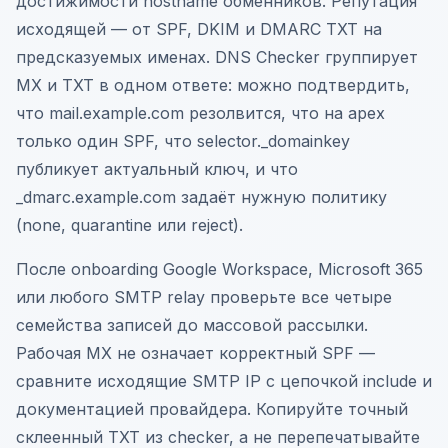
достижимости hostname обменников. Репутация
исходящей — от SPF, DKIM и DMARC TXT на
предсказуемых именах. DNS Checker группирует
MX и TXT в одном ответе: можно подтвердить,
что mail.example.com резолвится, что на apex
только один SPF, что selector._domainkey
публикует актуальный ключ, и что
_dmarc.example.com задаёт нужную политику
(none, quarantine или reject).
После onboarding Google Workspace, Microsoft 365
или любого SMTP relay проверьте все четыре
семейства записей до массовой рассылки.
Рабочая MX не означает корректный SPF —
сравните исходящие SMTP IP с цепочкой include и
документацией провайдера. Копируйте точный
склеенный TXT из checker, а не перепечатывайте