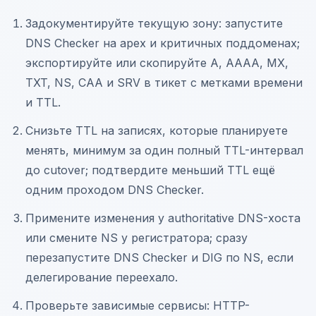
Задокументируйте текущую зону: запустите
DNS Checker на apex и критичных поддоменах;
экспортируйте или скопируйте A, AAAA, MX,
TXT, NS, CAA и SRV в тикет с метками времени
и TTL.
Снизьте TTL на записях, которые планируете
менять, минимум за один полный TTL-интервал
до cutover; подтвердите меньший TTL ещё
одним проходом DNS Checker.
Примените изменения у authoritative DNS-хоста
или смените NS у регистратора; сразу
перезапустите DNS Checker и DIG по NS, если
делегирование переехало.
Проверьте зависимые сервисы: HTTP-