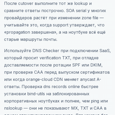
После cutover выполните тот же lookup и
сравните ответы построчно. SOA serial у многих
провайдеров растёт при изменении zone file —
учитывайте это, когда support утверждает, что
«propagation завершена», а на ноутбуке всё ещё
старые маршруты почты.
Используйте DNS Checker при подключении SaaS,
который просит verification TXT, при отладке
доставляемости после ротации SPF или DKIM,
при проверке CAA перед выпуском сертификатов
или когда orange-cloud CDN меняет anycast A-
ответы. Проверка dns records online быстрее
установки bind-utils на заблокированных
корпоративных ноутбуках и полнее, чем ping или
nslookup — они не показывают MX, TXT и CAA в