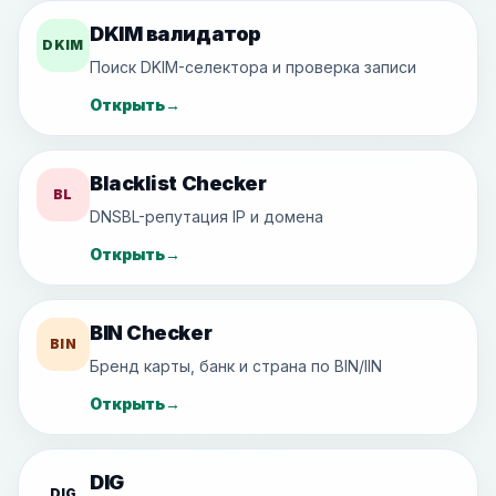
DKIM валидатор
DKIM
Поиск DKIM-селектора и проверка записи
Открыть
→
Blacklist Checker
BL
DNSBL-репутация IP и домена
Открыть
→
BIN Checker
BIN
Бренд карты, банк и страна по BIN/IIN
Открыть
→
DIG
DIG