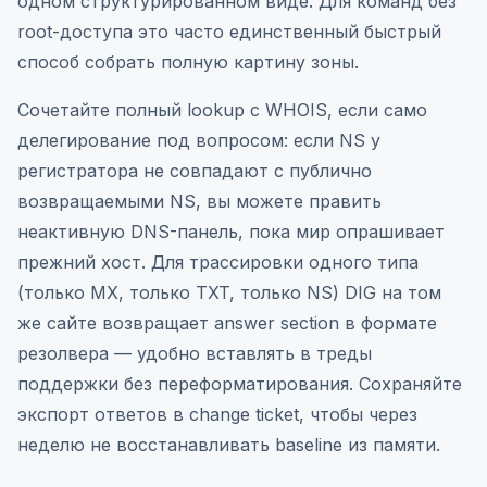
одном структурированном виде. Для команд без
root-доступа это часто единственный быстрый
способ собрать полную картину зоны.
Сочетайте полный lookup с WHOIS, если само
делегирование под вопросом: если NS у
регистратора не совпадают с публично
возвращаемыми NS, вы можете править
неактивную DNS-панель, пока мир опрашивает
прежний хост. Для трассировки одного типа
(только MX, только TXT, только NS) DIG на том
же сайте возвращает answer section в формате
резолвера — удобно вставлять в треды
поддержки без переформатирования. Сохраняйте
экспорт ответов в change ticket, чтобы через
неделю не восстанавливать baseline из памяти.