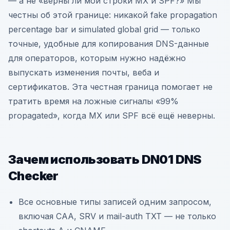
— а не «верны ли мои строки MX и SPF?» Мы
честны об этой границе: никакой fake propagation
percentage bar и simulated global grid — только
точные, удобные для копирования DNS-данные
для операторов, которым нужно надёжно
выпускать изменения почты, веба и
сертификатов. Эта честная граница помогает не
тратить время на ложные сигналы «99%
propagated», когда MX или SPF всё ещё неверны.
Зачем использовать DN01 DNS
Checker
Все основные типы записей одним запросом,
включая CAA, SRV и mail-auth TXT — не только