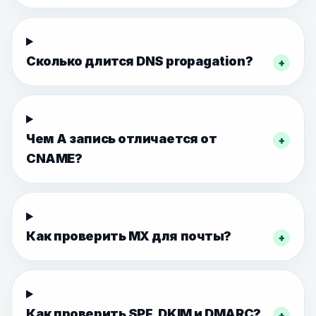
Сколько длится DNS propagation?
+
Чем A запись отличается от
+
CNAME?
Как проверить MX для почты?
+
Как проверить SPF, DKIM и DMARC?
+