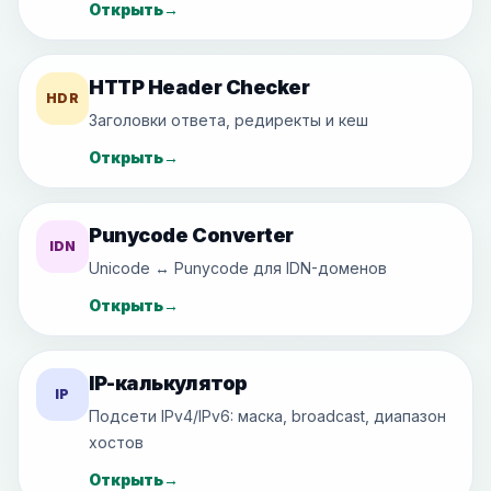
Открыть
→
HTTP Header Checker
HDR
Заголовки ответа, редиректы и кеш
Открыть
→
Punycode Converter
IDN
Unicode ↔ Punycode для IDN-доменов
Открыть
→
IP-калькулятор
IP
Подсети IPv4/IPv6: маска, broadcast, диапазон
хостов
Открыть
→