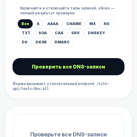
Включайте и отключайте типы записей. «Все» —
полный результат проверки.
Все
A
AAAA
CNAME
MX
NS
TXT
SOA
CAA
SRV
DNSKEY
DS
DKIM
DMARC
Проверить все DNS-записи
Форма вызывает относительный endpoint
:
/site-
api/tools/dns/all
Проверьте все DNS-записи