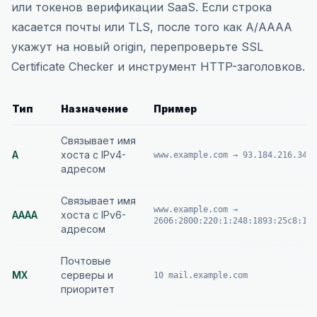
или токенов верификации SaaS. Если строка
касается почты или TLS, после того как A/AAAA
укажут на новый origin, перепроверьте SSL
Certificate Checker и инструмент HTTP-заголовков.
Тип
Назначение
Пример
Связывает имя
A
хоста с IPv4-
www.example.com → 93.184.216.34
адресом
Связывает имя
www.example.com →
AAAA
хоста с IPv6-
2606:2800:220:1:248:1893:25c8:194
адресом
Почтовые
MX
серверы и
10 mail.example.com
приоритет