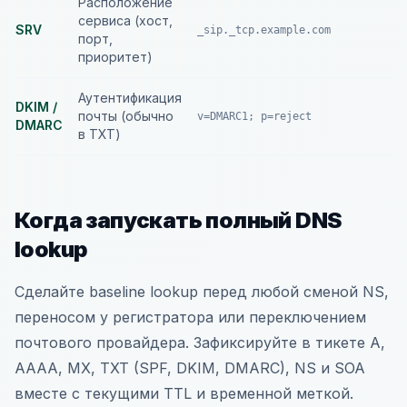
Расположение
сервиса (хост,
SRV
_sip._tcp.example.com
порт,
приоритет)
Аутентификация
DKIM /
почты (обычно
v=DMARC1; p=reject
DMARC
в TXT)
Когда запускать полный DNS
lookup
Сделайте baseline lookup перед любой сменой NS,
переносом у регистратора или переключением
почтового провайдера. Зафиксируйте в тикете A,
AAAA, MX, TXT (SPF, DKIM, DMARC), NS и SOA
вместе с текущими TTL и временной меткой.