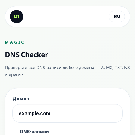
К содержанию
D1
RU
MAGIC
DNS Checker
Проверьте все DNS-записи любого домена — A, MX, TXT, NS
и другие.
Домен
DNS-записи