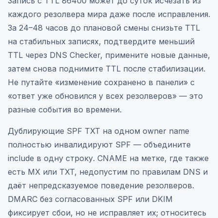
Запись с TTL 86400 может до суток исчезать из
каждого резолвера мира даже после исправления.
За 24–48 часов до плановой смены снизьте TTL
на стабильных записях, подтвердите меньший
TTL через DNS Checker, примените новые данные,
затем снова поднимите TTL после стабилизации.
Не путайте «изменение сохранено в панели» с
«ответ уже обновился у всех резолверов» — это
разные события во времени.
Дублирующие SPF TXT на одном owner name
полностью инвалидируют SPF — объедините
include в одну строку. CNAME на метке, где также
есть MX или TXT, недопустим по правилам DNS и
даёт непредсказуемое поведение резолверов.
DMARC без согласованных SPF или DKIM
фиксирует сбои, но не исправляет их; относитесь