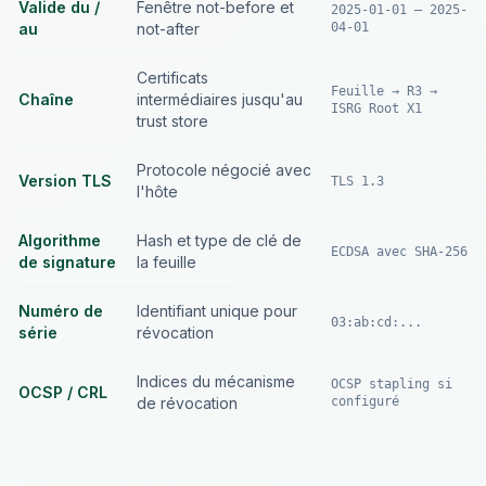
Valide du /
Fenêtre not-before et
2025-01-01 — 2025-
au
not-after
04-01
Certificats
Feuille → R3 →
Chaîne
intermédiaires jusqu'au
ISRG Root X1
trust store
Protocole négocié avec
Version TLS
TLS 1.3
l'hôte
Algorithme
Hash et type de clé de
ECDSA avec SHA-256
de signature
la feuille
Numéro de
Identifiant unique pour
03:ab:cd:...
série
révocation
Indices du mécanisme
OCSP stapling si
OCSP / CRL
de révocation
configuré