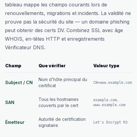
tableau mappe les champs courants lors de
renouvellements, migrations et incidents. La validité ne
prouve pas la sécurité du site — un domaine phishing
peut obtenir des certs DV. Combinez SSL avec âge
WHOIS, en-têtes HTTP et enregistrements
Vérificateur DNS.
Champ
Que vérifier
Valeur type
Nom d'hôte principal du
Subject / CN
CN=www.example.com
certificat
Tous les hostnames
example.com,
SAN
couverts par le cert
www.example.com
Autorité de certification
Émetteur
Let's Encrypt R3
signataire