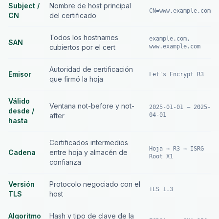
Subject /
Nombre de host principal
CN=www.example.com
CN
del certificado
Todos los hostnames
example.com,
SAN
cubiertos por el cert
www.example.com
Autoridad de certificación
Emisor
Let's Encrypt R3
que firmó la hoja
Válido
Ventana not-before y not-
2025-01-01 — 2025-
desde /
after
04-01
hasta
Certificados intermedios
Hoja → R3 → ISRG
Cadena
entre hoja y almacén de
Root X1
confianza
Versión
Protocolo negociado con el
TLS 1.3
TLS
host
Algoritmo
Hash y tipo de clave de la