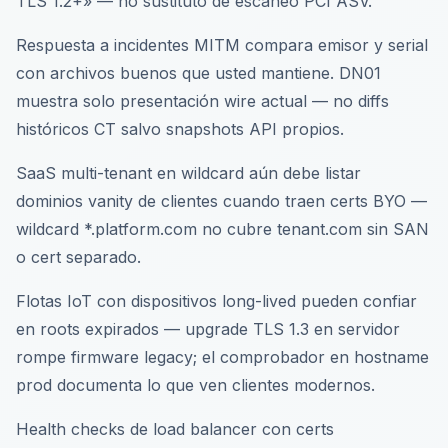
TLS 1.2+» — no sustituto de escaneo PCI ASV.
Respuesta a incidentes MITM compara emisor y serial
con archivos buenos que usted mantiene. DN01
muestra solo presentación wire actual — no diffs
históricos CT salvo snapshots API propios.
SaaS multi-tenant en wildcard aún debe listar
dominios vanity de clientes cuando traen certs BYO —
wildcard *.platform.com no cubre tenant.com sin SAN
o cert separado.
Flotas IoT con dispositivos long-lived pueden confiar
en roots expirados — upgrade TLS 1.3 en servidor
rompe firmware legacy; el comprobador en hostname
prod documenta lo que ven clientes modernos.
Health checks de load balancer con certs