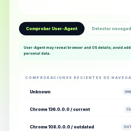
Comprobar User-Agent
Detectar navega
User-Agent may reveal browser and OS details; avoid add
personal data.
COMPROBACIONES RECIENTES DE NAVEG
Unknown
UN
Chrome 136.0.0.0 / current
C
Chrome 108.0.0.0 / outdated
OU