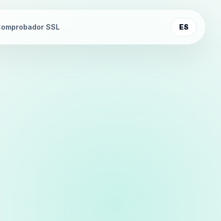
omprobador SSL
ES