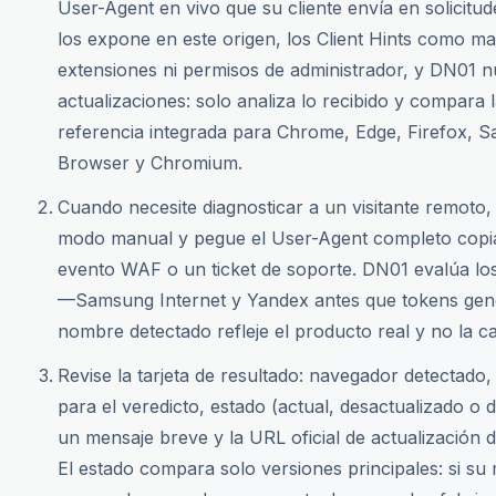
User-Agent en vivo que su cliente envía en solici
los expone en este origen, los Client Hints como m
extensiones ni permisos de administrador, y DN01 n
actualizaciones: solo analiza lo recibido y compara 
referencia integrada para Chrome, Edge, Firefox, S
Browser y Chromium.
Cuando necesite diagnosticar a un visitante remoto,
modo manual y pegue el User-Agent completo copiado
evento WAF o un ticket de soporte. DN01 evalúa los
—Samsung Internet y Yandex antes que tokens ge
nombre detectado refleje el producto real y no la c
Revise la tarjeta de resultado: navegador detectado,
para el veredicto, estado (actual, desactualizado o d
un mensaje breve y la URL oficial de actualización 
El estado compara solo versiones principales: si su