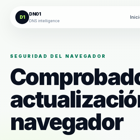
Saltar al contenido
DN01
D1
Inic
DNS intelligence
SEGURIDAD DEL NAVEGADOR
Comprobado
actualizació
navegador