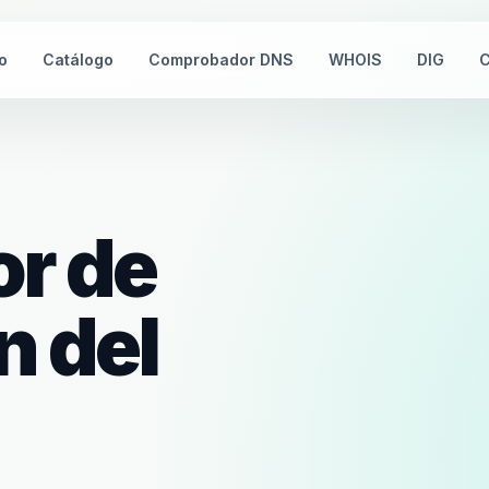
io
Catálogo
Comprobador DNS
WHOIS
DIG
C
r de
n del