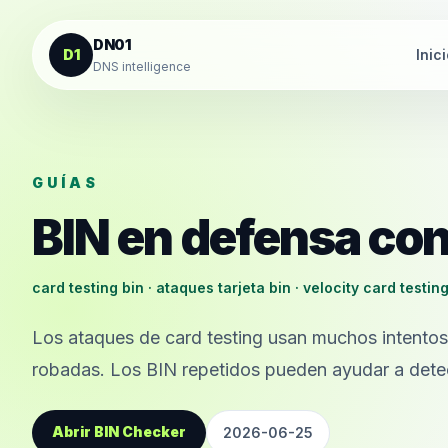
Saltar al contenido
DN01
D1
Inic
DNS intelligence
GUÍAS
BIN en defensa con
card testing bin · ataques tarjeta bin · velocity card testin
Los ataques de card testing usan muchos intentos 
robadas. Los BIN repetidos pueden ayudar a detec
Abrir BIN Checker
2026-06-25