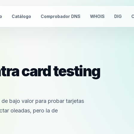
io
Catálogo
Comprobador DNS
WHOIS
DIG
C
tra card testing
g
de bajo valor para probar tarjetas
tar oleadas, pero la de