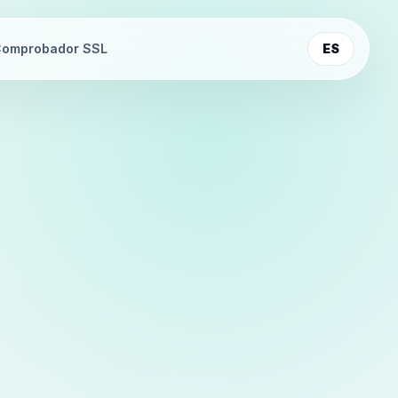
omprobador SSL
ES