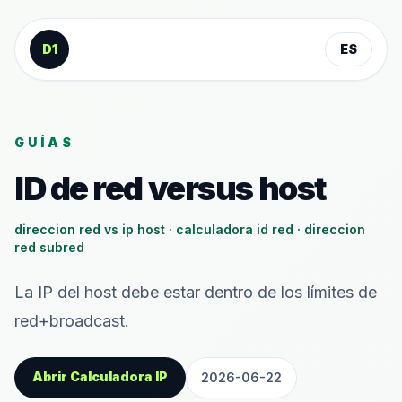
Saltar al contenido
D1
ES
GUÍAS
ID de red versus host
direccion red vs ip host · calculadora id red · direccion
red subred
La IP del host debe estar dentro de los límites de
red+broadcast.
Abrir Calculadora IP
2026-06-22