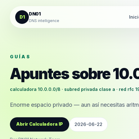
Saltar al contenido
DN01
D1
Inic
DNS intelligence
GUÍAS
Apuntes sobre 10.
calculadora 10.0.0.0/8 · subred privada clase a · red rfc 
Enorme espacio privado — aun así necesitas aritmé
Abrir Calculadora IP
2026-06-22