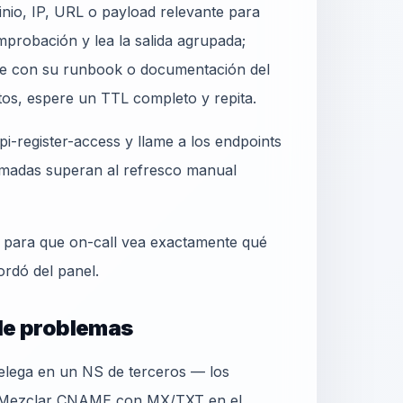
nio, IP, URL o payload relevante para
probación y lea la salida agrupada;
e con su runbook o documentación del
tos, espere un TTL completo y repita.
i-register-access y llame a los endpoints
madas superan al refresco manual
o para que on-call vea exactamente qué
ordó del panel.
 de problemas
delega en un NS de terceros — los
. Mezclar CNAME con MX/TXT en el