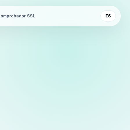
omprobador SSL
ES