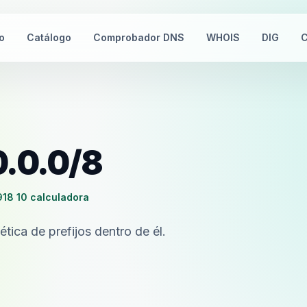
io
Catálogo
Comprobador DNS
WHOIS
DIG
C
0.0.0/8
1918 10 calculadora
tica de prefijos dentro de él.