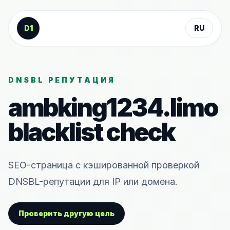
К содержанию
D1
RU
DNSBL РЕПУТАЦИЯ
ambking1234.limo
blacklist check
SEO-страница с кэшированной проверкой
DNSBL-репутации для IP или домена.
Проверить другую цель