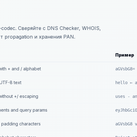
codec. Сверяйте с DNS Checker, WHOIS,
т propagation и хранения PAN.
Пример
ith + and / alphabet
aGVsbG8=
UTF-8 text
hello ← 
without +/ escaping
uses - a
ents and query params
eyJhbGci
= padding characters
aGVsbG8 