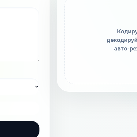
Кодиру
декодируй
авто-ре