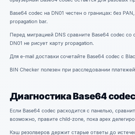
Base64 codec на DN01 честен о границах: без PAN, 
propagation bar.
Перед миграцией DNS сравните Base64 codec со 
DN01 не рисует карту propagation.
Для e-mail доставки сочетайте Base64 codec с Blac
BIN Checker полезен при расследовании платежей
Диагностика Base64 code
Если Base64 codec расходится с панелью, сравни
возможно, правите child-zone, пока apex делегиро
Кэш резолверов держит старые ответы до истече