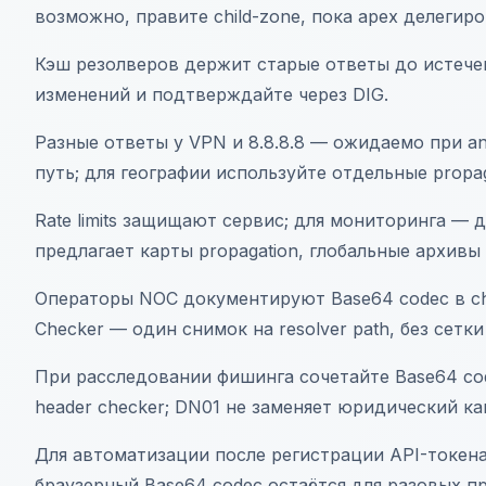
возможно, правите child-zone, пока apex делегиро
Кэш резолверов держит старые ответы до истече
изменений и подтверждайте через DIG.
Разные ответы у VPN и 8.8.8.8 — ожидаемо при a
путь; для географии используйте отдельные propag
Rate limits защищают сервис; для мониторинга —
предлагает карты propagation, глобальные архивы
Операторы NOC документируют Base64 codec в ch
Checker — один снимок на resolver path, без сетки 
При расследовании фишинга сочетайте Base64 code
header checker; DN01 не заменяет юридический ка
Для автоматизации после регистрации API-токен
браузерный Base64 codec остаётся для разовых п