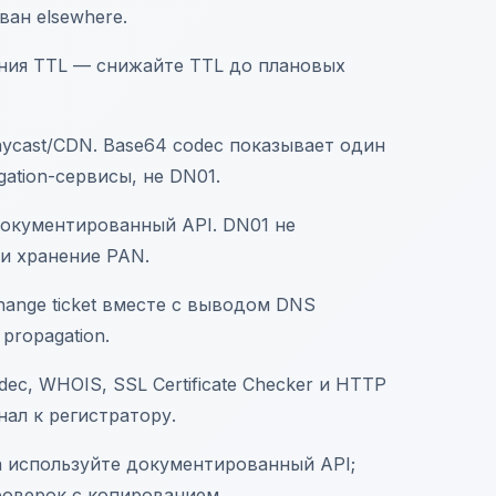
ван elsewhere.
ния TTL — снижайте TTL до плановых
nycast/CDN. Base64 codec показывает один
ation-сервисы, не DN01.
 документированный API. DN01 не
 и хранение PAN.
ange ticket вместе с выводом DNS
propagation.
c, WHOIS, SSL Certificate Checker и HTTP
нал к регистратору.
а используйте документированный API;
роверок с копированием.