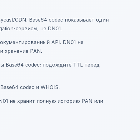
nycast/CDN. Base64 codec показывает один
ation-сервисы, не DN01.
 документированный API. DN01 не
 и хранение PAN.
сы Base64 codec; подождите TTL перед
 Base64 codec и WHOIS.
DN01 не хранит полную историю PAN или