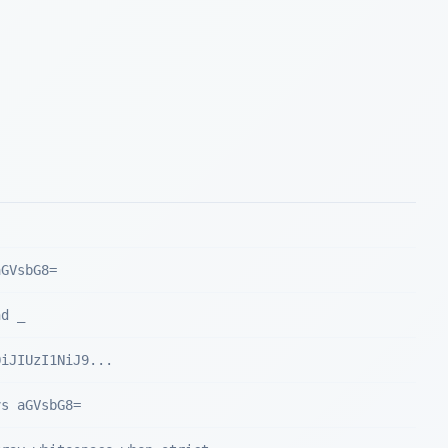
aGVsbG8=
nd _
OiJIUzI1NiJ9...
vs aGVsbG8=