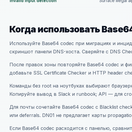
Invalid input detection
Surface illegal 
Когда использовать Base6
Используйте Base64 codec при миграциях и инциден
скриншот панели DNS-хоста. Сверяйте с DNS Che
После правок зоны повторяйте Base64 codec и фи
добавьте SSL Certificate Checker и HTTP header ch
Команды без root на ноутбуках выбирают браузерн
Копируйте вывод в Slack и runbook; API — для cr
Для почты сочетайте Base64 codec с Blacklist che
или deferrals. DN01 не предлагает карты propagat
Если Base64 codec расходится с панелью, сравни