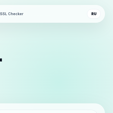
SSL Checker
RU
r