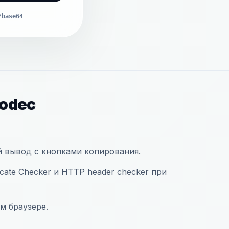
/base64
codec
й вывод с кнопками копирования.
icate Checker и HTTP header checker при
м браузере.