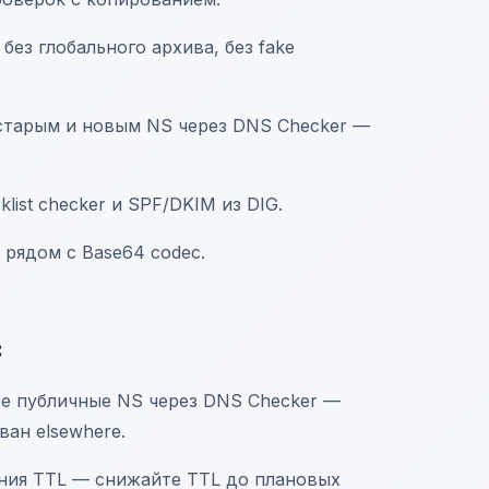
без глобального архива, без fake
старым и новым NS через DNS Checker —
klist checker и SPF/DKIM из DIG.
 рядом с Base64 codec.
c
те публичные NS через DNS Checker —
ван elsewhere.
ния TTL — снижайте TTL до плановых