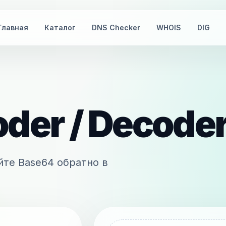
Главная
Каталог
DNS Checker
WHOIS
DIG
der / Decode
йте Base64 обратно в