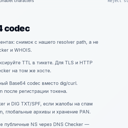
alphabet characters
Reject s
4 codec
тах: снимок с нашего resolver path, а не
cker и WHOIS.
ксируйте TTL в тикете. Для TLS и HTTP
ecker на том же хосте.
ый Base64 codec вместо dig/curl.
on после регистрации токена.
cker и DIG TXT/SPF, если жалобы на спам
ion, глобальные архивы и хранение PAN.
те публичные NS через DNS Checker —