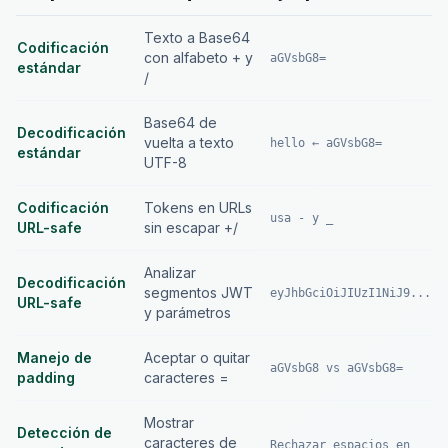
Texto a Base64
Codificación
con alfabeto + y
aGVsbG8=
estándar
/
Base64 de
Decodificación
vuelta a texto
hello ← aGVsbG8=
estándar
UTF-8
Codificación
Tokens en URLs
usa - y _
URL-safe
sin escapar +/
Analizar
Decodificación
segmentos JWT
eyJhbGciOiJIUzI1NiJ9...
URL-safe
y parámetros
Manejo de
Aceptar o quitar
aGVsbG8 vs aGVsbG8=
padding
caracteres =
Mostrar
Detección de
caracteres de
Rechazar espacios en