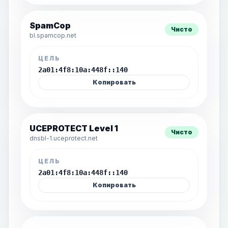
SpamCop
Чисто
bl.spamcop.net
ЦЕЛЬ
2a01:4f8:10a:448f::140
Копировать
UCEPROTECT Level 1
Чисто
dnsbl-1.uceprotect.net
ЦЕЛЬ
2a01:4f8:10a:448f::140
Копировать