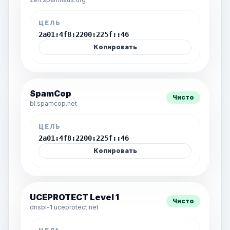
ЦЕЛЬ
2a01:4f8:2200:225f::46
Копировать
SpamCop
Чисто
bl.spamcop.net
ЦЕЛЬ
2a01:4f8:2200:225f::46
Копировать
UCEPROTECT Level 1
Чисто
dnsbl-1.uceprotect.net