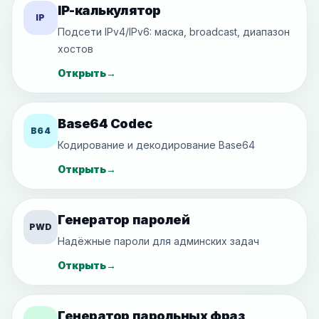
IP-калькулятор
IP
Подсети IPv4/IPv6: маска, broadcast, диапазон
хостов
Открыть
→
Base64 Codec
B64
Кодирование и декодирование Base64
Открыть
→
Генератор паролей
PWD
Надёжные пароли для админских задач
Открыть
→
Генератор парольных фраз