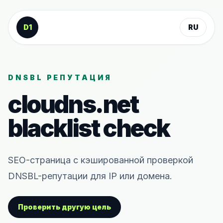
К содержанию
D1
RU
DNSBL РЕПУТАЦИЯ
cloudns.net
blacklist check
SEO-страница с кэшированной проверкой
DNSBL-репутации для IP или домена.
Проверить другую цель