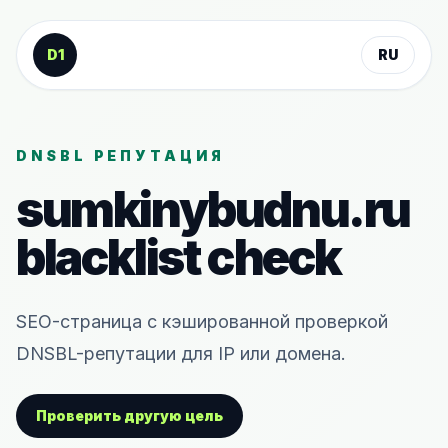
К содержанию
D1
RU
DNSBL РЕПУТАЦИЯ
sumkinybudnu.ru
blacklist check
SEO-страница с кэшированной проверкой
DNSBL-репутации для IP или домена.
Проверить другую цель