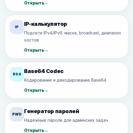
Открыть
→
IP-калькулятор
IP
Подсети IPv4/IPv6: маска, broadcast, диапазон
хостов
Открыть
→
Base64 Codec
B64
Кодирование и декодирование Base64
Открыть
→
Генератор паролей
PWD
Надёжные пароли для админских задач
Открыть
→