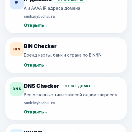
IP
A и AAAA IP адреса домена
sumkinybudnu.ru
Открыть
→
BIN Checker
BIN
Бренд карты, банк и страна по BIN/IIN
Открыть
→
DNS Checker
ТОТ ЖЕ ДОМЕН
DNS
Все основные типы записей одним запросом
sumkinybudnu.ru
Открыть
→