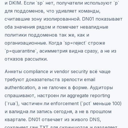
и DKIM. Если `sp` нет, получатели используют `p`
для поддоменов, что удивляет команды,
считавшие зону изолированной. DN01 показывает
оба значения рядом и помечает невалидные
политики поддоменов так же, как и
организационные. Когда `sp=reject` строже
`p=quarantine`, асимметрия видна сразу, а не из
отказов рассылки.
Анкеты compliance и vendor security всё чаще
требуют доказательств зрелости email
authentication, а не галочек в форме. Аудиторы
спрашивают, настроен ли aggregate reporting
(`rua`), частичен ли enforcement (`pct` меньше 100)
и валидна ли запись сегодня, а не в прошлом
квартале. DN01 отвечает из живого DNS,
сохраняет raw TXT для скриншотов и разделяет