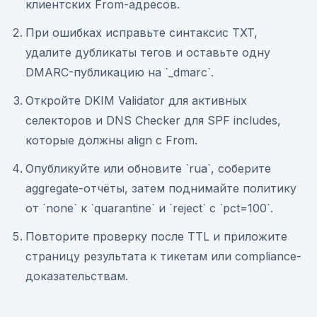
клиентских From-адресов.
При ошибках исправьте синтаксис TXT,
удалите дубликаты тегов и оставьте одну
DMARC-публикацию на `_dmarc`.
Откройте DKIM Validator для активных
селекторов и DNS Checker для SPF includes,
которые должны align с From.
Опубликуйте или обновите `rua`, соберите
aggregate-отчёты, затем поднимайте политику
от `none` к `quarantine` и `reject` с `pct=100`.
Повторите проверку после TTL и приложите
страницу результата к тикетам или compliance-
доказательствам.