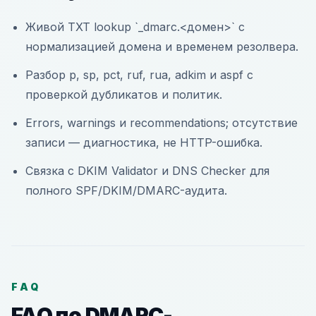
Живой TXT lookup `_dmarc.<домен>` с
нормализацией домена и временем резолвера.
Разбор p, sp, pct, ruf, rua, adkim и aspf с
проверкой дубликатов и политик.
Errors, warnings и recommendations; отсутствие
записи — диагностика, не HTTP-ошибка.
Связка с DKIM Validator и DNS Checker для
полного SPF/DKIM/DMARC-аудита.
FAQ
FAQ по DMARC-