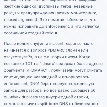
жёсткие ошибки (дубликаты тегов, неверные
policy) и предупреждения (режим мониторинга,
relaxed alignment). Это помогает объяснить, что
нужно исправить до enforcement, а что является
осознанной стадией rollout.
После волны спуфинга incident response часто
начинается с вопроса «DMARC сломан или
отсутствует?», а не с выборки писем. Когда
несколько TXT на `_dmarc` содержат более одного
фрагмента `v=DMARC1`, получатели могут считать
конфигурацию невалидной и игнорировать
enforcement. DN01 берёт первую подходящую
запись для разбора, но всё равно сообщает об
ошибках duplicate tag внутри одной строки,
помогая отличить split-brain DNS от безвредного