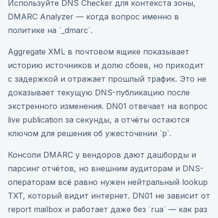
Используйте DNS Checker для контекста зоны,
DMARC Analyzer — когда вопрос именно в
политике на `_dmarc`.
Aggregate XML в почтовом ящике показывает
историю источников и долю сбоев, но приходит
с задержкой и отражает прошлый трафик. Это не
доказывает текущую DNS-публикацию после
экстренного изменения. DN01 отвечает на вопрос
live publication за секунды, а отчёты остаются
ключом для решения об ужесточении `p`.
Консоли DMARC у вендоров дают дашборды и
парсинг отчётов, но внешним аудиторам и DNS-
операторам всё равно нужен нейтральный lookup
TXT, который видит интернет. DN01 не зависит от
report mailbox и работает даже без `rua` — как раз