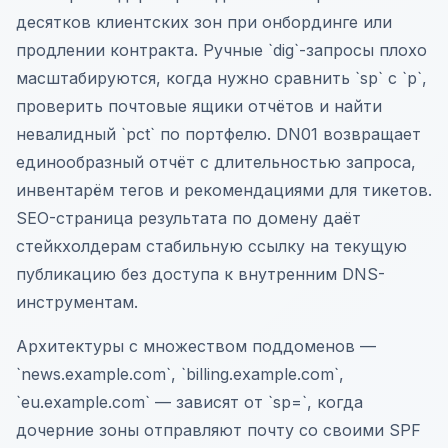
десятков клиентских зон при онбординге или
продлении контракта. Ручные `dig`-запросы плохо
масштабируются, когда нужно сравнить `sp` с `p`,
проверить почтовые ящики отчётов и найти
невалидный `pct` по портфелю. DN01 возвращает
единообразный отчёт с длительностью запроса,
инвентарём тегов и рекомендациями для тикетов.
SEO-страница результата по домену даёт
стейкхолдерам стабильную ссылку на текущую
публикацию без доступа к внутренним DNS-
инструментам.
Архитектуры с множеством поддоменов —
`news.example.com`, `billing.example.com`,
`eu.example.com` — зависят от `sp=`, когда
дочерние зоны отправляют почту со своими SPF