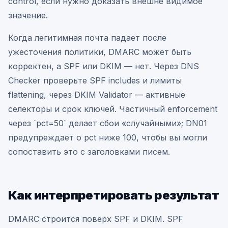
control, если нужно доказать внешне видимое
значение.
Когда легитимная почта падает после
ужесточения политики, DMARC может быть
корректен, а SPF или DKIM — нет. Через DNS
Checker проверьте SPF includes и лимиты
flattening, через DKIM Validator — активные
селекторы и срок ключей. Частичный enforcement
через `pct=50` делает сбои «случайными»; DN01
предупреждает о pct ниже 100, чтобы вы могли
сопоставить это с заголовками писем.
Как интерпретировать результат
DMARC строится поверх SPF и DKIM. SPF