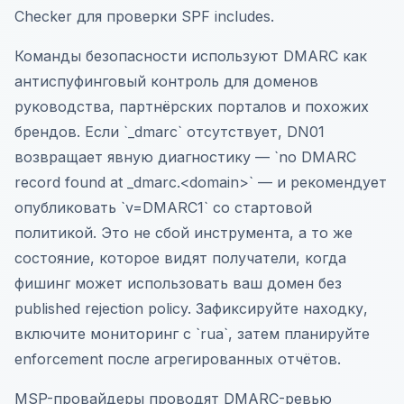
Checker для проверки SPF includes.
Команды безопасности используют DMARC как
антиспуфинговый контроль для доменов
руководства, партнёрских порталов и похожих
брендов. Если `_dmarc` отсутствует, DN01
возвращает явную диагностику — `no DMARC
record found at _dmarc.<domain>` — и рекомендует
опубликовать `v=DMARC1` со стартовой
политикой. Это не сбой инструмента, а то же
состояние, которое видят получатели, когда
фишинг может использовать ваш домен без
published rejection policy. Зафиксируйте находку,
включите мониторинг с `rua`, затем планируйте
enforcement после агрегированных отчётов.
MSP-провайдеры проводят DMARC-ревью