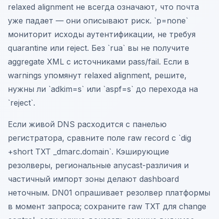
relaxed alignment не всегда означают, что почта
уже падает — они описывают риск. `p=none`
мониторит исходы аутентификации, не требуя
quarantine или reject. Без `rua` вы не получите
aggregate XML с источниками pass/fail. Если в
warnings упомянут relaxed alignment, решите,
нужны ли `adkim=s` или `aspf=s` до перехода на
`reject`.
Если живой DNS расходится с панелью
регистратора, сравните поле raw record с `dig
+short TXT _dmarc.domain`. Кэширующие
резолверы, региональные anycast-различия и
частичный импорт зоны делают dashboard
неточным. DN01 опрашивает резолвер платформы
в момент запроса; сохраните raw TXT для change