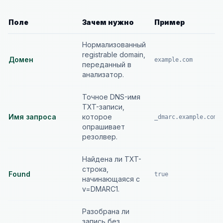
Поле
Зачем нужно
Пример
Нормализованный
registrable domain,
Домен
example.com
переданный в
анализатор.
Точное DNS-имя
TXT-записи,
Имя запроса
которое
_dmarc.example.com
опрашивает
резолвер.
Найдена ли TXT-
строка,
Found
true
начинающаяся с
v=DMARC1.
Разобрана ли
запись без