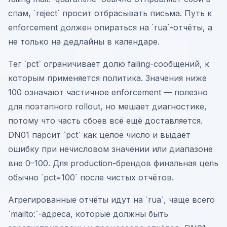
спам, `reject` просит отбрасывать письма. Путь к
enforcement должен опираться на `rua`-отчёты, а
не только на дедлайны в календаре.
Тег `pct` ограничивает долю failing-сообщений, к
которым применяется политика. Значения ниже
100 означают частичное enforcement — полезно
для поэтапного rollout, но мешает диагностике,
потому что часть сбоев всё ещё доставляется.
DN01 парсит `pct` как целое число и выдаёт
ошибку при нечисловом значении или диапазоне
вне 0–100. Для production-брендов финальная цель
обычно `pct=100` после чистых отчётов.
Агрегированные отчёты идут на `rua`, чаще всего
`mailto:`-адреса, которые должны быть