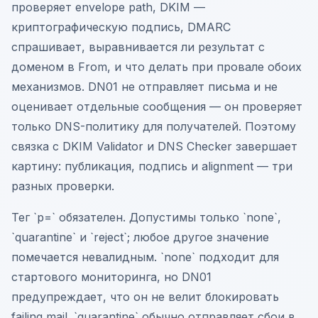
проверяет envelope path, DKIM —
криптографическую подпись, DMARC
спрашивает, выравнивается ли результат с
доменом в From, и что делать при провале обоих
механизмов. DN01 не отправляет письма и не
оценивает отдельные сообщения — он проверяет
только DNS-политику для получателей. Поэтому
связка с DKIM Validator и DNS Checker завершает
картину: публикация, подпись и alignment — три
разных проверки.
Тег `p=` обязателен. Допустимы только `none`,
`quarantine` и `reject`; любое другое значение
помечается невалидным. `none` подходит для
стартового мониторинга, но DN01
предупреждает, что он не велит блокировать
failing mail. `quarantine` обычно отправляет сбои в