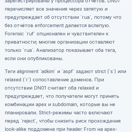
зарегистрированы у процессора отчётов. DN01
перечисляет все значения через запятую и
предупреждает об отсутствии `rua`, потому что
без отчётов enforcement делается вслепую.
Forensic `ruf` опционален и чувствителен к
приватности; многие организации оставляют
только `rua`. Анализатор показывает оба тега,
если они опубликованы.
Теги alignment `adkim` и `aspf` задают strict (`s`) или
relaxed (`r`) сопоставление доменов. При
отсутствии DN01 считает оба relaxed и
предупреждает, что получатели могут принять
комбинации apex и subdomain, которые вы не
планировали. Strict-режимы часто включают
перед `reject`, чтобы снизить риск прохождения
look-alike поддомена при header From на apex-