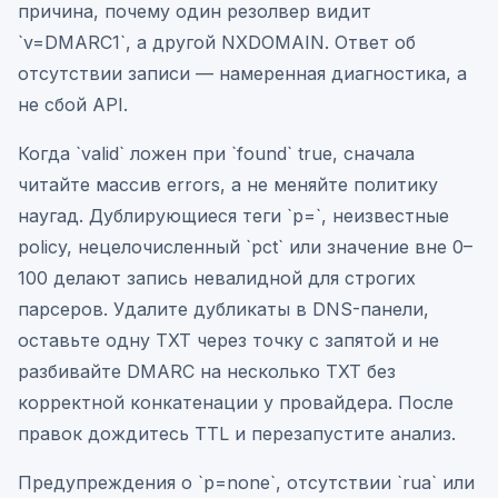
причина, почему один резолвер видит
`v=DMARC1`, а другой NXDOMAIN. Ответ об
отсутствии записи — намеренная диагностика, а
не сбой API.
Когда `valid` ложен при `found` true, сначала
читайте массив errors, а не меняйте политику
наугад. Дублирующиеся теги `p=`, неизвестные
policy, нецелочисленный `pct` или значение вне 0–
100 делают запись невалидной для строгих
парсеров. Удалите дубликаты в DNS-панели,
оставьте одну TXT через точку с запятой и не
разбивайте DMARC на несколько TXT без
корректной конкатенации у провайдера. После
правок дождитесь TTL и перезапустите анализ.
Предупреждения о `p=none`, отсутствии `rua` или