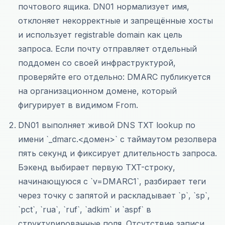
почтового ящика. DN01 нормализует имя,
отклоняет некорректные и запрещённые хосты
и использует registrable domain как цель
запроса. Если почту отправляет отдельный
поддомен со своей инфраструктурой,
проверяйте его отдельно: DMARC публикуется
на организационном домене, который
фигурирует в видимом From.
DN01 выполняет живой DNS TXT lookup по
имени `_dmarc.<домен>` с таймаутом резолвера
пять секунд и фиксирует длительность запроса.
Бэкенд выбирает первую TXT-строку,
начинающуюся с `v=DMARC1`, разбирает теги
через точку с запятой и раскладывает `p`, `sp`,
`pct`, `rua`, `ruf`, `adkim` и `aspf` в
структурированные поля. Отсутствие записи