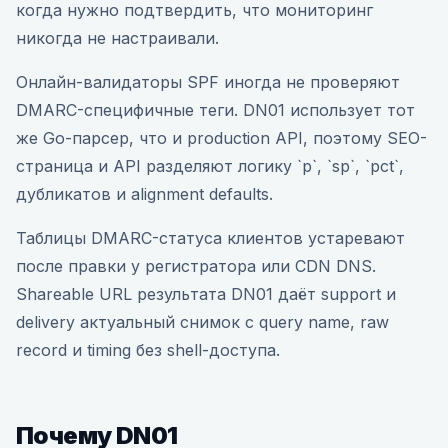
когда нужно подтвердить, что мониторинг
никогда не настраивали.
Онлайн-валидаторы SPF иногда не проверяют
DMARC-специфичные теги. DN01 использует тот
же Go-парсер, что и production API, поэтому SEO-
страница и API разделяют логику `p`, `sp`, `pct`,
дубликатов и alignment defaults.
Таблицы DMARC-статуса клиентов устаревают
после правки у регистратора или CDN DNS.
Shareable URL результата DN01 даёт support и
delivery актуальный снимок с query name, raw
record и timing без shell-доступа.
Почему DN01