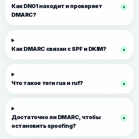
Как DN01 находит и проверяет
+
DMARC?
Как DMARC связан с SPF и DKIM?
+
Что такое теги rua и ruf?
+
Достаточно ли DMARC, чтобы
+
остановить spoofing?