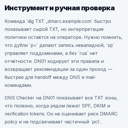
Инструмент и ручная проверка
Команда `dig TXT _dmarc.example.com` быстро
показывает сырой TXT, но интерпретация
политики остаётся на операторе. Нужно помнить,
что дубли `p=` делают запись невалидной, `sp`
управляет поддоменами, а без `rua` нет
отчётности. DN01 кодирует эти правила и
возвращает рекомендации за один проход —
быстрее для handoff между DNS и mail-
командами.
DNS Checker на DN01 показывает все TXT зоны,
что полезно, когда рядом лежат SPF, DKIM и
verification tokens. Он не оценивает риск DMARC
policy и не подсвечивает частичный `pct`.