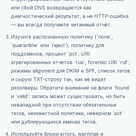
или сбой DNS возвращается как
диагностический результат, а не HTTP-ошибка
— вы всегда получаете читаемый отчёт.
Изучите распознанную политику (`none`,
`quarantine` или `reject`), политику для
поддоменов, процент `pct`, URI
агрегированных отчётов `rua`, forensic URI `ruf`,
режимы alignment для DKIM и SPF, список тегов
и сырую TXT-строку так, как её видят
резолверы. Обратите внимание на флаги `found`
и `valid`: запись может существовать, но быть
невалидной при отсутствии обязательных
тегов, неизвестной политике, неверном `pct`
или дублирующихся именах тегов.
Используйте блоки errors, warnings и