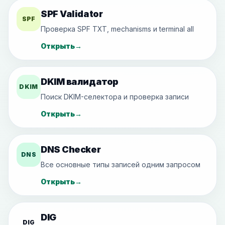
SPF Validator
SPF
Проверка SPF TXT, mechanisms и terminal all
Открыть
→
DKIM валидатор
DKIM
Поиск DKIM-селектора и проверка записи
Открыть
→
DNS Checker
DNS
Все основные типы записей одним запросом
Открыть
→
DIG
DIG