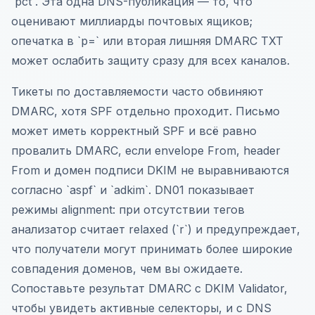
`pct`. Эта одна DNS-публикация — то, что
оценивают миллиарды почтовых ящиков;
опечатка в `p=` или вторая лишняя DMARC TXT
может ослабить защиту сразу для всех каналов.
Тикеты по доставляемости часто обвиняют
DMARC, хотя SPF отдельно проходит. Письмо
может иметь корректный SPF и всё равно
провалить DMARC, если envelope From, header
From и домен подписи DKIM не выравниваются
согласно `aspf` и `adkim`. DN01 показывает
режимы alignment: при отсутствии тегов
анализатор считает relaxed (`r`) и предупреждает,
что получатели могут принимать более широкие
совпадения доменов, чем вы ожидаете.
Сопоставьте результат DMARC с DKIM Validator,
чтобы увидеть активные селекторы, и с DNS