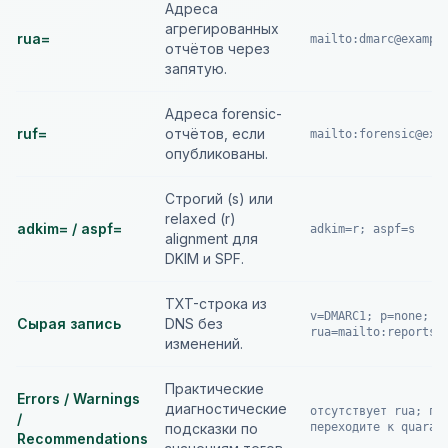
Адреса
агрегированных
rua=
mailto:
dmarc@exampl
отчётов через
запятую.
Адреса forensic-
ruf=
отчётов, если
mailto:
forensic@exa
опубликованы.
Строгий (s) или
relaxed (r)
adkim= / aspf=
adkim=r; aspf=s
alignment для
DKIM и SPF.
TXT-строка из
v=DMARC1; p=none;
Сырая запись
DNS без
rua=mailto:
reports@
изменений.
Практические
Errors / Warnings
диагностические
отсутствует rua; по
/
подсказки по
переходите к quaran
Recommendations