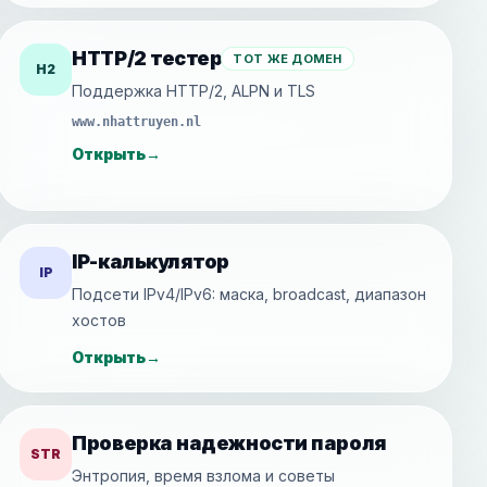
HTTP/2 тестер
ТОТ ЖЕ ДОМЕН
H2
Поддержка HTTP/2, ALPN и TLS
www.nhattruyen.nl
Открыть
→
IP-калькулятор
IP
Подсети IPv4/IPv6: маска, broadcast, диапазон
хостов
Открыть
→
Проверка надежности пароля
STR
Энтропия, время взлома и советы