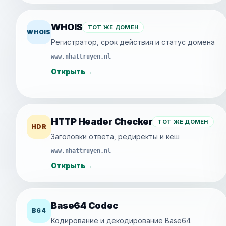
WHOIS
ТОТ ЖЕ ДОМЕН
WHOIS
Регистратор, срок действия и статус домена
www.nhattruyen.nl
Открыть
→
HTTP Header Checker
ТОТ ЖЕ ДОМЕН
HDR
Заголовки ответа, редиректы и кеш
www.nhattruyen.nl
Открыть
→
Base64 Codec
B64
Кодирование и декодирование Base64