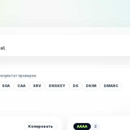
.nl
результат проверки.
SOA
CAA
SRV
DNSKEY
DS
DKIM
DMARC
Копировать
AAAA
2