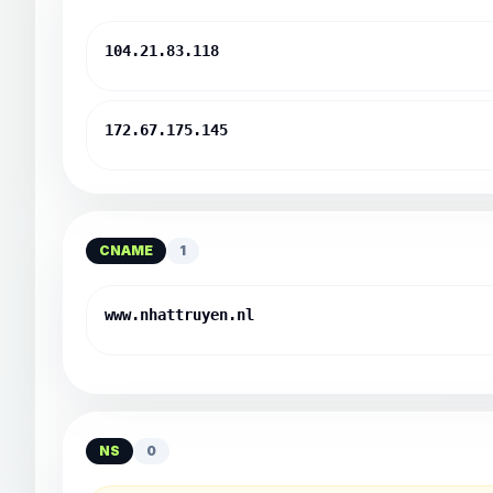
104.21.83.118
172.67.175.145
CNAME
1
www.nhattruyen.nl
NS
0