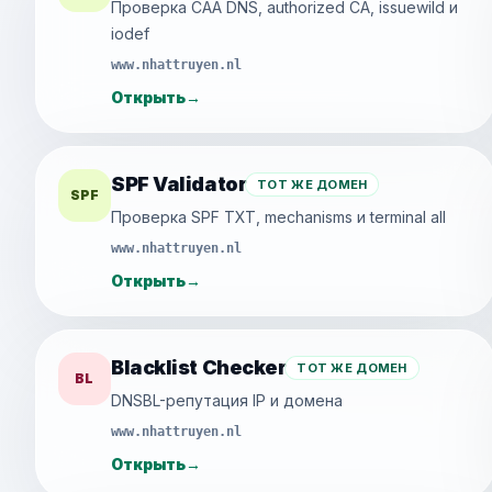
Проверка CAA DNS, authorized CA, issuewild и
iodef
www.nhattruyen.nl
Открыть
→
SPF Validator
ТОТ ЖЕ ДОМЕН
SPF
Проверка SPF TXT, mechanisms и terminal all
www.nhattruyen.nl
Открыть
→
Blacklist Checker
ТОТ ЖЕ ДОМЕН
BL
DNSBL-репутация IP и домена
www.nhattruyen.nl
Открыть
→