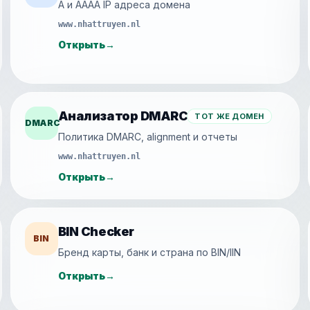
A и AAAA IP адреса домена
www.nhattruyen.nl
Открыть
→
Анализатор DMARC
ТОТ ЖЕ ДОМЕН
DMARC
Политика DMARC, alignment и отчеты
www.nhattruyen.nl
Открыть
→
BIN Checker
BIN
Бренд карты, банк и страна по BIN/IIN
Открыть
→