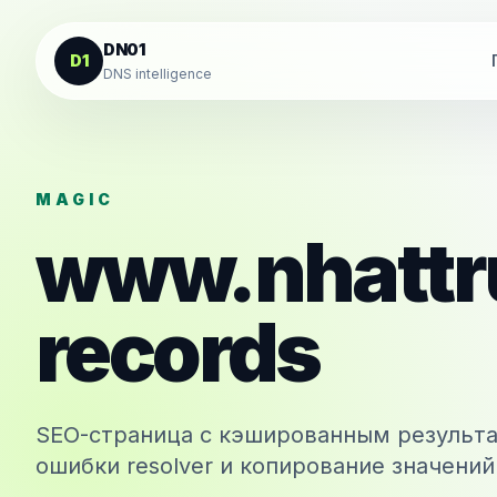
К содержанию
DN01
D1
DNS intelligence
MAGIC
www.nhattr
records
SEO-страница с кэшированным результа
ошибки resolver и копирование значений