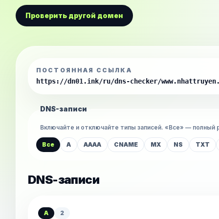
Проверить другой домен
ПОСТОЯННАЯ ССЫЛКА
https://dn01.ink/ru/dns-checker/www.nhattruyen
DNS-записи
Включайте и отключайте типы записей. «Все» — полный 
Все
A
AAAA
CNAME
MX
NS
TXT
DNS-записи
A
2