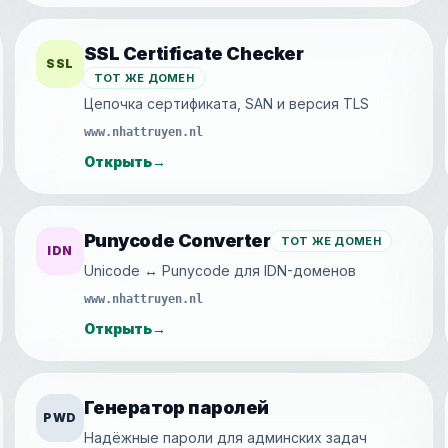
SSL Certificate Checker
SSL
ТОТ ЖЕ ДОМЕН
Цепочка сертификата, SAN и версия TLS
www.nhattruyen.nl
Открыть
→
Punycode Converter
ТОТ ЖЕ ДОМЕН
IDN
Unicode ↔ Punycode для IDN-доменов
www.nhattruyen.nl
Открыть
→
Генератор паролей
PWD
Надёжные пароли для админских задач