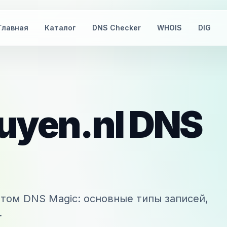
Главная
Каталог
DNS Checker
WHOIS
DIG
uyen.nl
DNS
том DNS Magic: основные типы записей,
.