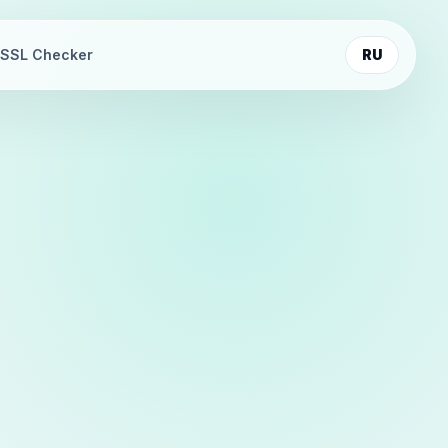
SSL Checker
RU