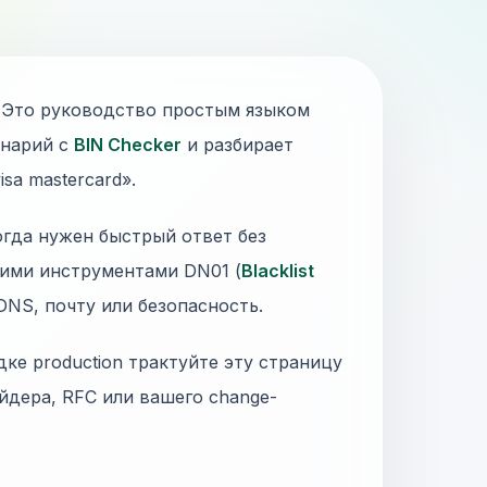
B. Это руководство простым языком
енарий с
BIN Checker
и разбирает
sa mastercard».
когда нужен быстрый ответ без
гими инструментами DN01 (
Blacklist
 DNS, почту или безопасность.
дке production трактуйте эту страницу
йдера, RFC или вашего change-