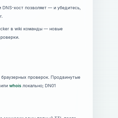
и DNS-хост позволяет — и убедитесь,
r.
ecker в wiki команды — новые
проверки.
 браузерных проверок. Продвинутые
l или
whois
локально; DN01