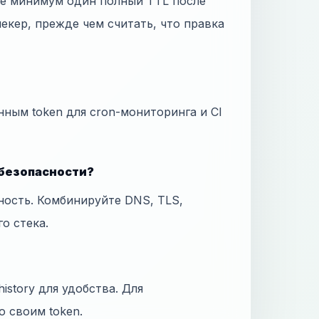
те минимум один полный TTL после
екер, прежде чем считать, что правка
нным token для cron-мониторинга и CI
 безопасности?
ность. Комбинируйте DNS, TLS,
го стека.
istory для удобства. Для
о своим token.