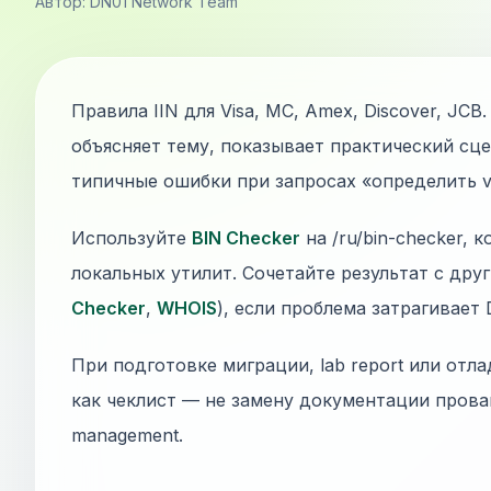
Автор: DN01 Network Team
Правила IIN для Visa, MC, Amex, Discover, JC
объясняет тему, показывает практический сц
типичные ошибки при запросах «определить vi
Используйте
BIN Checker
на /ru/bin-checker, 
локальных утилит. Сочетайте результат с дру
Checker
,
WHOIS
), если проблема затрагивает
При подготовке миграции, lab report или отла
как чеклист — не замену документации прова
management.