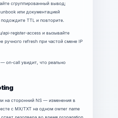
тайте сгруппированный вывод;
 runbook или документацией
, подождите TTL и повторите.
/api-register-access и вызывайте
ее ручного refresh при частой смене IP
 — on-call увидит, что реально
ting
ии на сторонний NS — изменения в
месте с MX/TXT на одном owner name
н ответ резолвера во время propagation