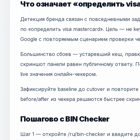
Что означает «определить visa
Детекция бренда связан с повседневными за
по «определить visa mastercard». Цель — не key
Google с повторяемым сценарием проверки ч
Большинство сбоев — устаревший кеш, правки
скриншот панели равен публичному ответу. П
live значения онлайн-чекером.
Зафиксируйте baseline до cutover и повторите
before/after из чекера решаются быстрее скр
Пошагово с BIN Checker
Шаг 1 — откройте /ru/bin-checker и введите д