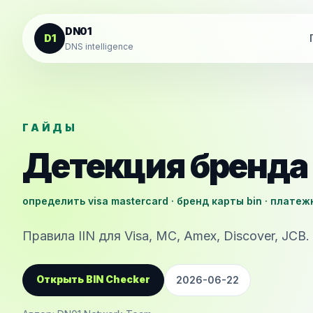
К содержанию
DN01
D1
DNS intelligence
ГАЙДЫ
Детекция бренда
определить visa mastercard · бренд карты bin · плате
Правила IIN для Visa, MC, Amex, Discover, JCB.
Открыть BIN Checker
2026-06-22