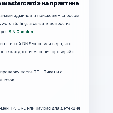
 mastercard» на практике
дачами админов и поисковым спросом
word stuffing, а связать вопрос из
ерез
BIN Checker
.
 не в той DNS-зоне или вера, что
осле каждого изменения проверяйте
 проверку после TTL. Тикеты с
иншотов.
омен, IP, URL или payload для Детекция