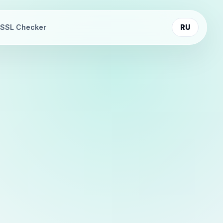
SSL Checker
RU