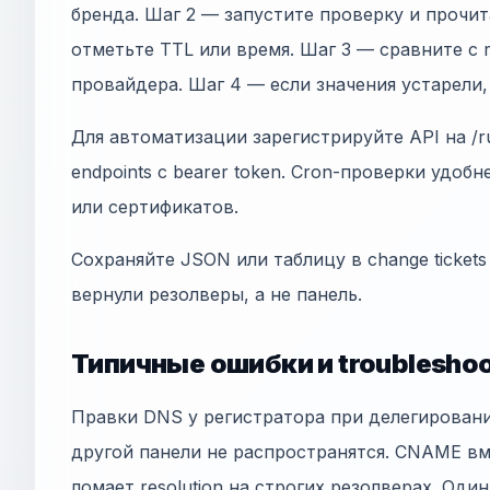
бренда. Шаг 2 — запустите проверку и прочи
отметьте TTL или время. Шаг 3 — сравните с
провайдера. Шаг 4 — если значения устарели
Для автоматизации зарегистрируйте API на /ru
endpoints с bearer token. Cron-проверки удобн
или сертификатов.
Сохраняйте JSON или таблицу в change tickets
вернули резолверы, а не панель.
Типичные ошибки и troubleshoo
Правки DNS у регистратора при делегирован
другой панели не распространятся. CNAME в
ломает resolution на строгих резолверах. Оди