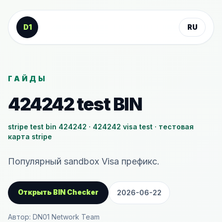
К содержанию
D1
RU
ГАЙДЫ
424242 test BIN
stripe test bin 424242 · 424242 visa test · тестовая
карта stripe
Популярный sandbox Visa префикс.
Открыть BIN Checker
2026-06-22
Автор: DN01 Network Team