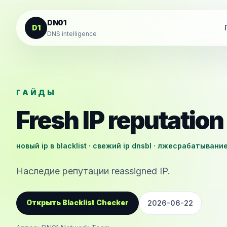
К содержанию
DN01
D1
DNS intelligence
ГАЙДЫ
Fresh IP reputation
новый ip в blacklist · свежий ip dnsbl · лжесрабатывание
Наследие репутации reassigned IP.
Открыть Blacklist Checker
2026-06-22