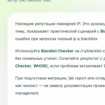
Автор: DN01 Network Team
Наследие репутации reassigned IP. Это руков
тему, показывает практический сценарий с
Bl
ошибки при запросах «новый ip в blacklist».
Используйте
Blacklist Checker
на /ru/blacklist
без локальных утилит. Сочетайте результат с
Checker
,
WHOIS
), если проблема затрагивает
При подготовке миграции, lab report или отла
как чеклист — не замену документации прова
management.