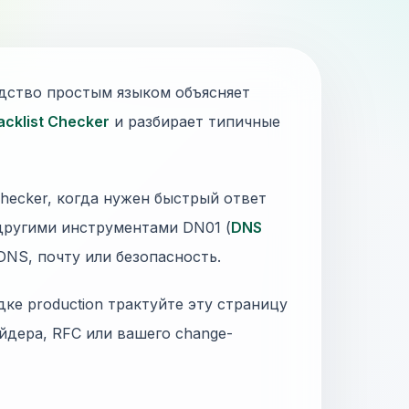
одство простым языком объясняет
acklist Checker
и разбирает типичные
-checker, когда нужен быстрый ответ
 другими инструментами DN01 (
DNS
 DNS, почту или безопасность.
дке production трактуйте эту страницу
йдера, RFC или вашего change-