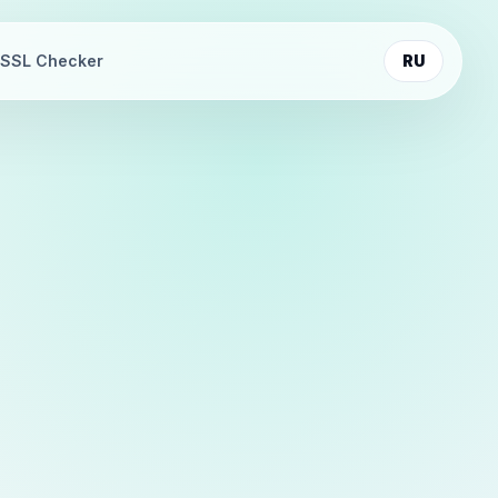
SSL Checker
RU