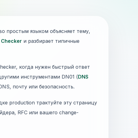
о простым языком объясняет тему,
t Checker
и разбирает типичные
-checker, когда нужен быстрый ответ
 другими инструментами DN01 (
DNS
 DNS, почту или безопасность.
дке production трактуйте эту страницу
йдера, RFC или вашего change-