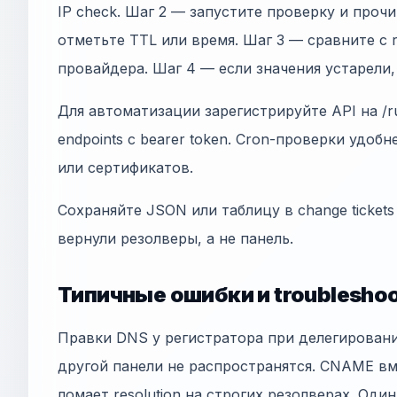
IP check. Шаг 2 — запустите проверку и проч
отметьте TTL или время. Шаг 3 — сравните с
провайдера. Шаг 4 — если значения устарели
Для автоматизации зарегистрируйте API на /ru
endpoints с bearer token. Cron-проверки удобн
или сертификатов.
Сохраняйте JSON или таблицу в change tickets
вернули резолверы, а не панель.
Типичные ошибки и troubleshoo
Правки DNS у регистратора при делегирован
другой панели не распространятся. CNAME в
ломает resolution на строгих резолверах. Оди