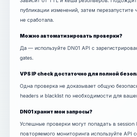
Зависит от TTL и кеша резолверов. Подожди
публикации изменений, затем перезапустите ч
не сработала.
Можно автоматизировать проверки?
Да — используйте DN01 API с зарегистрирова
gates.
VPS IP check достаточно для полной безо
Одна проверка не доказывает общую безопас
headers и blacklist по необходимости для ваше
DN01 хранит мои запросы?
Успешные проверки могут попадать в session h
повторяемого мониторинга используйте API с