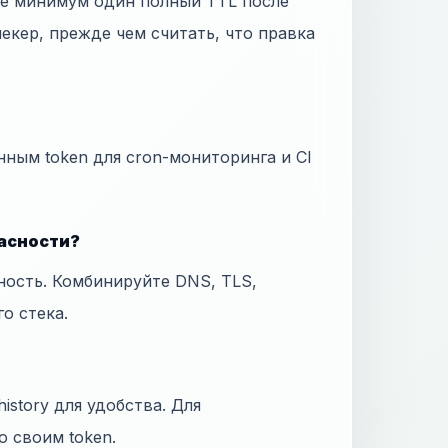
те минимум один полный TTL после
екер, прежде чем считать, что правка
нным token для cron-мониторинга и CI
пасности?
ность. Комбинируйте DNS, TLS,
го стека.
istory для удобства. Для
о своим token.