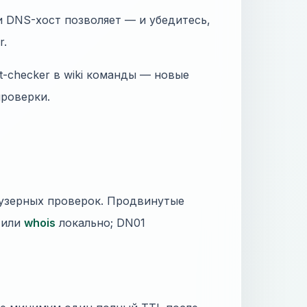
и DNS-хост позволяет — и убедитесь,
r.
st-checker в wiki команды — новые
проверки.
аузерных проверок. Продвинутые
l или
whois
локально; DN01