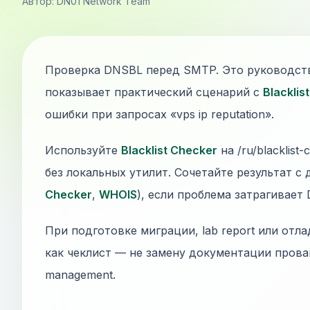
Автор: DN01 Network Team
Проверка DNSBL перед SMTP. Это руководств
показывает практический сценарий с
Blacklis
ошибки при запросах «vps ip reputation».
Используйте
Blacklist Checker
на /ru/blacklist
без локальных утилит. Сочетайте результат с
Checker
,
WHOIS
), если проблема затрагивает
При подготовке миграции, lab report или отла
как чеклист — не замену документации прова
management.