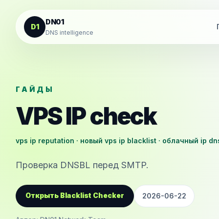
К содержанию
DN01
D1
DNS intelligence
ГАЙДЫ
VPS IP check
vps ip reputation · новый vps ip blacklist · облачный ip dn
Проверка DNSBL перед SMTP.
Открыть Blacklist Checker
2026-06-22