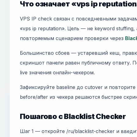
Что означает «vps ip reputatio
VPS IP check связан с повседневными задач
«vps ip reputation». Цель — не keyword stuffing
повторяемым сценарием проверки через
Blac
Большинство сбоев — устаревший кеш, правки
скриншот панели равен публичному ответу. П
live значения онлайн-чекером.
Зафиксируйте baseline до cutover и повторите
before/after из чекера решаются быстрее скр
Пошагово с Blacklist Checker
Шаг 1 — откройте /ru/blacklist-checker и введ