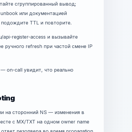
итайте сгруппированный вывод;
 runbook или документацией
, подождите TTL и повторите.
/api-register-access и вызывайте
ее ручного refresh при частой смене IP
 — on-call увидит, что реально
ting
ии на сторонний NS — изменения в
месте с MX/TXT на одном owner name
н ответ резолвера во время propagation