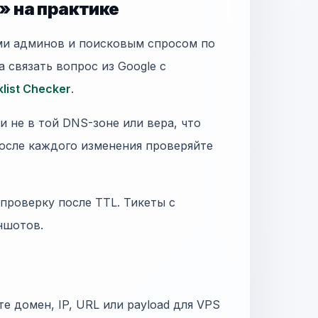
n» на практике
ами админов и поисковым спросом по
, а связать вопрос из Google с
klist Checker
.
 не в той DNS-зоне или вера, что
осле каждого изменения проверяйте
 проверку после TTL. Тикеты с
иншотов.
ите домен, IP, URL или payload для VPS