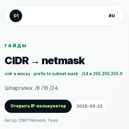
К содержанию
D1
RU
ГАЙДЫ
CIDR → netmask
cidr в маску · prefix to subnet mask · /24 в 255.255.255.0
Шпаргалка: /8 /16 /24.
Открыть IP-калькулятор
2026-06-22
Автор: DN01 Network Team