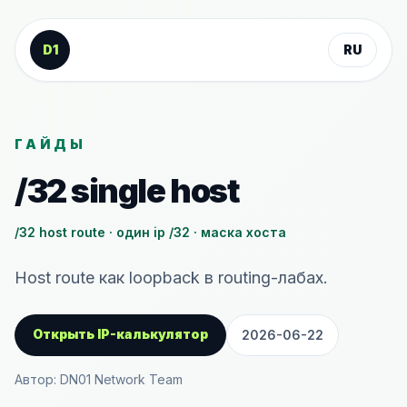
К содержанию
D1
RU
ГАЙДЫ
/32 single host
/32 host route · один ip /32 · маска хоста
Host route как loopback в routing-лабах.
Открыть IP-калькулятор
2026-06-22
Автор: DN01 Network Team