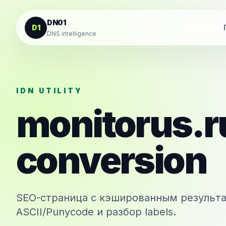
К содержанию
DN01
D1
DNS intelligence
IDN UTILITY
monitorus.r
conversion
SEO-страница с кэшированным результа
ASCII/Punycode и разбор labels.