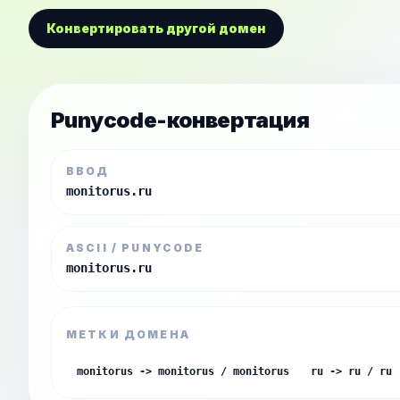
Конвертировать другой домен
Punycode-конвертация
ВВОД
monitorus.ru
ASCII / PUNYCODE
monitorus.ru
МЕТКИ ДОМЕНА
monitorus -> monitorus / monitorus
ru -> ru / ru