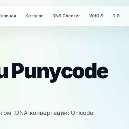
Главная
Каталог
DNS Checker
WHOIS
DIG
u
Punycode
том IDNA-конвертации: Unicode,