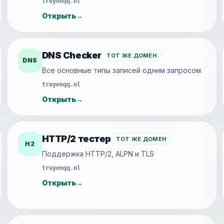
truyenqq.nl
Открыть
→
DNS Checker
ТОТ ЖЕ ДОМЕН
DNS
Все основные типы записей одним запросом
truyenqq.nl
Открыть
→
HTTP/2 тестер
ТОТ ЖЕ ДОМЕН
H2
Поддержка HTTP/2, ALPN и TLS
truyenqq.nl
Открыть
→