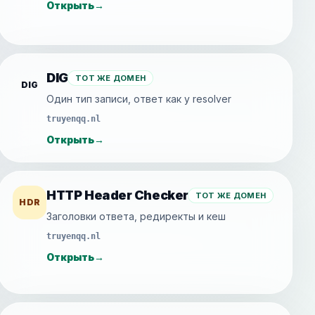
Открыть
→
DIG
ТОТ ЖЕ ДОМЕН
DIG
Один тип записи, ответ как у resolver
truyenqq.nl
Открыть
→
HTTP Header Checker
ТОТ ЖЕ ДОМЕН
HDR
Заголовки ответа, редиректы и кеш
truyenqq.nl
Открыть
→