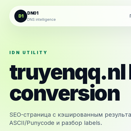
К содержанию
DN01
D1
DNS intelligence
IDN UTILITY
truyenqq.nl
conversion
SEO-страница с кэшированным результа
ASCII/Punycode и разбор labels.