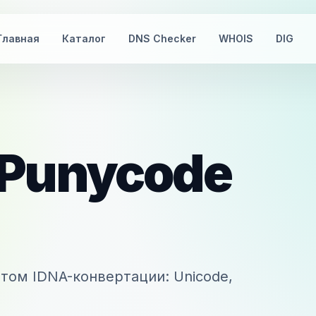
Главная
Каталог
DNS Checker
WHOIS
DIG
Punycode
том IDNA-конвертации: Unicode,