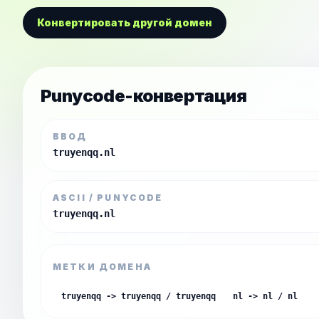
Конвертировать другой домен
Punycode-конвертация
ВВОД
truyenqq.nl
ASCII / PUNYCODE
truyenqq.nl
МЕТКИ ДОМЕНА
truyenqq -> truyenqq / truyenqq
nl -> nl / nl