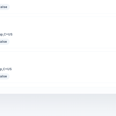
false
oup,C=US
false
up,C=US
false