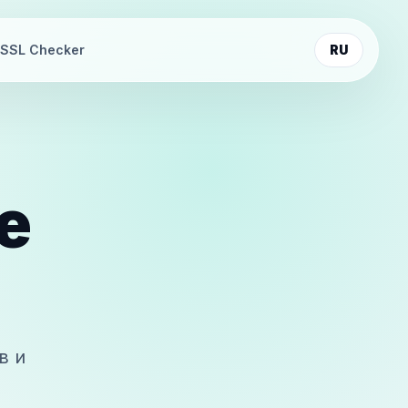
SSL Checker
RU
e
в и