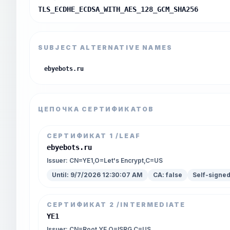
TLS_ECDHE_ECDSA_WITH_AES_128_GCM_SHA256
SUBJECT ALTERNATIVE NAMES
ebyebots.ru
ЦЕПОЧКА СЕРТИФИКАТОВ
СЕРТИФИКАТ
1
/LEAF
ebyebots.ru
Issuer:
CN=YE1,O=Let's Encrypt,C=US
Until:
9/7/2026 12:30:07 AM
CA:
false
Self-signe
СЕРТИФИКАТ
2
/INTERMEDIATE
YE1
Issuer:
CN=Root YE,O=ISRG,C=US