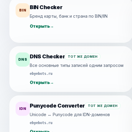
BIN Checker
BIN
Бренд карты, банк и страна по BIN/IIN
Открыть
→
DNS Checker
ТОТ ЖЕ ДОМЕН
DNS
Все основные типы записей одним запросом
ebyebots.ru
Открыть
→
Punycode Converter
ТОТ ЖЕ ДОМЕН
IDN
Unicode ↔ Punycode для IDN-доменов
ebyebots.ru
Открыть
→