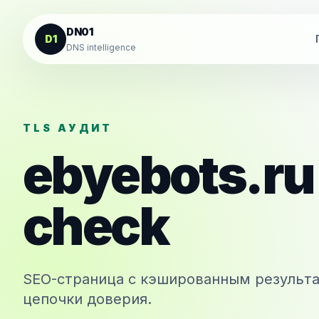
К содержанию
DN01
D1
DNS intelligence
TLS АУДИТ
ebyebots.ru
check
SEO-страница с кэшированным результа
цепочки доверия.