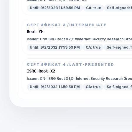
Until:
9/2/2028 11:59:59 PM
CA:
true
Self-signed:
СЕРТИФИКАТ
3
/INTERMEDIATE
Root YE
Issuer:
CN=ISRG Root X2,O=Internet Security Research Gr
Until:
9/2/2032 11:59:59 PM
CA:
true
Self-signed:
СЕРТИФИКАТ
4
/LAST-PRESENTED
ISRG Root X2
Issuer:
CN=ISRG Root X1,O=Internet Security Research Gro
Until:
9/2/2032 11:59:59 PM
CA:
true
Self-signed: