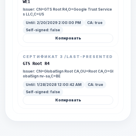
WE1
Issuer:
CN=GTS Root R4,O=Google Trust Service
s LLC,C=US
Until:
2/20/2029 2:00:00 PM
CA:
true
Self-signed:
false
Копировать
СЕРТИФИКАТ
3
/LAST-PRESENTED
GTS Root R4
Issuer:
CN=GlobalSign Root CA,OU=Root CA,O=Gl
obalSign nv-sa,C=BE
Until:
1/28/2028 12:00:42 AM
CA:
true
Self-signed:
false
Копировать