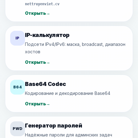
nettruyenviet.cv
Открыть
→
IP-калькулятор
IP
Подсети IPv4/IPv6: маска, broadcast, диапазон
хостов
Открыть
→
Base64 Codec
B64
Кодирование и декодирование Base64
Открыть
→
Генератор паролей
PWD
Надёжные пароли для админских задач