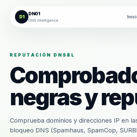
Saltar al contenido
DN01
D1
Inic
DNS intelligence
REPUTACIÓN DNSBL
Comprobador
negras y re
Comprueba dominios y direcciones IP en las 
bloqueo DNS (Spamhaus, SpamCop, SURBL