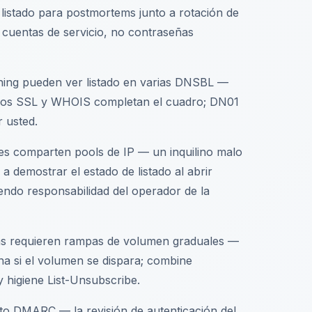
listado para postmortems junto a rotación de
cuentas de servicio, no contraseñas
shing pueden ver listado en varias DNSBL —
ados SSL y WHOIS completan el cuadro; DN01
 usted.
es comparten pools de IP — un inquilino malo
a demostrar el estado de listado al abrir
iendo responsabilidad del operador de la
as requieren rampas de volumen graduales —
ñana si el volumen se dispara; combine
 higiene List-Unsubscribe.
to DMARC — la revisión de autenticación del