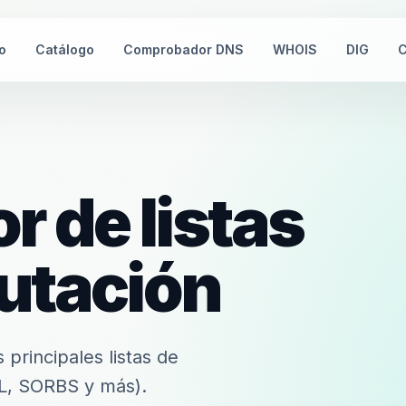
io
Catálogo
Comprobador DNS
WHOIS
DIG
C
 de listas
putación
principales listas de
, SORBS y más).