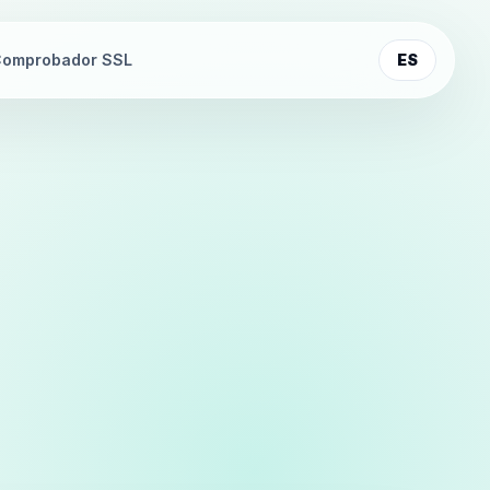
omprobador SSL
ES