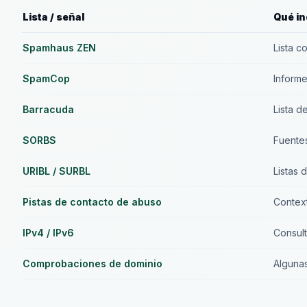
Lista / señal
Qué in
Spamhaus ZEN
Lista c
SpamCop
Inform
Barracuda
Lista d
SORBS
Fuente
URIBL / SURBL
Listas 
Pistas de contacto de abuso
Context
IPv4 / IPv6
Consult
Comprobaciones de dominio
Algunas