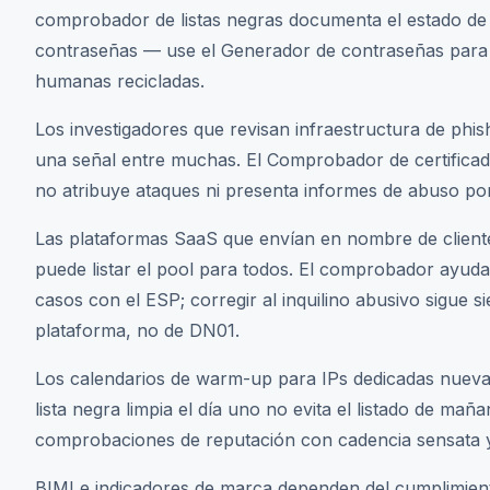
comprobador de listas negras documenta el estado de 
contraseñas — use el Generador de contraseñas para 
humanas recicladas.
Los investigadores que revisan infraestructura de phi
una señal entre muchas. El Comprobador de certific
no atribuye ataques ni presenta informes de abuso por
Las plataformas SaaS que envían en nombre de client
puede listar el pool para todos. El comprobador ayuda 
casos con el ESP; corregir al inquilino abusivo sigue s
plataforma, no de DN01.
Los calendarios de warm-up para IPs dedicadas nuev
lista negra limpia el día uno no evita el listado de ma
comprobaciones de reputación con cadencia sensata y
BIMI e indicadores de marca dependen del cumplimien