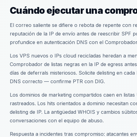
Cuándo ejecutar una comprob
El correo saliente se difiere o rebota de repente con
reputación de la IP de envío antes de reescribir SPF por
profundice en autenticación DNS con el Comprobador
Los VPS nuevos o IPs cloud recicladas heredan a menud
Comprobador de listas negras en la IP de egress ante
días de deferrals misteriosos. Solicite delisting en cad
DNS correcto — confirme PTR con DIG.
Los dominios de marketing compartidos caen en listas
rastreados. Los hits orientados a dominio necesitan c
delisting de IP. La antigüedad WHOIS y cambios súbit
conversaciones con el equipo de abuso.
Respuesta a incidentes tras compromiso: atacantes e