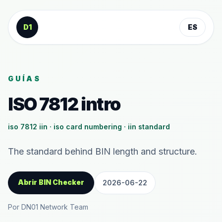
Saltar al contenido
D1
ES
GUÍAS
ISO 7812 intro
iso 7812 iin · iso card numbering · iin standard
The standard behind BIN length and structure.
Abrir BIN Checker
2026-06-22
Por DN01 Network Team