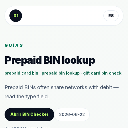
Saltar al contenido
D1
ES
GUÍAS
Prepaid BIN lookup
prepaid card bin · prepaid bin lookup · gift card bin check
Prepaid BINs often share networks with debit —
read the type field.
Abrir BIN Checker
2026-06-22