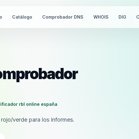
io
Catálogo
Comprobador DNS
WHOIS
DIG
C
comprobador
ificador rbl online españa
 rojo/verde para los informes.