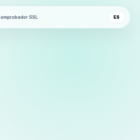
omprobador SSL
ES