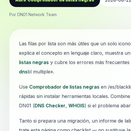
2026-06-2
Por DN01 Network Team
Las filas por lista son más útiles que un solo icon
explica el concepto en lenguaje claro, muestra un
listas negras
y cubre los errores más frecuentes
dns
bl multiple».
Use
Comprobador de listas negras
en /es/blackl
rápidas sin instalar herramientas locales. Combine 
DN01 (
DNS Checker
,
WHOIS
) si el problema aba
Tanto si prepara una migración, un informe de lab
trate esta página como checklist — no sustituye l