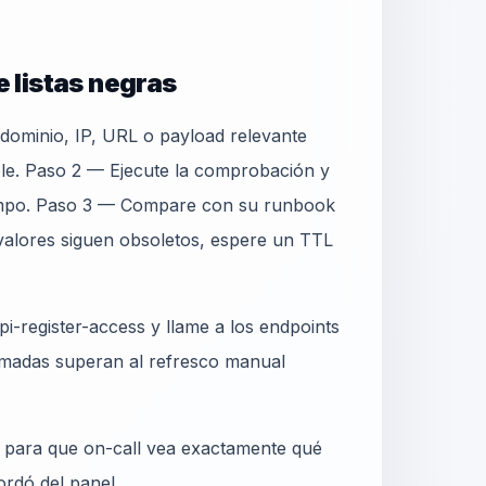
 listas negras
 dominio, IP, URL o payload relevante
ple. Paso 2 — Ejecute la comprobación y
iempo. Paso 3 — Compare con su runbook
valores siguen obsoletos, espere un TTL
i-register-access y llame a los endpoints
madas superan al refresco manual
o para que on-call vea exactamente qué
ordó del panel.