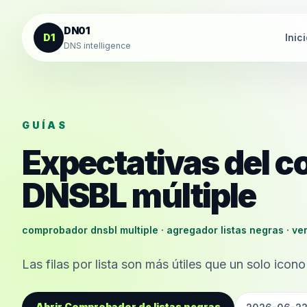
Saltar al contenido
DN01
D1
Inic
DNS intelligence
GUÍAS
Expectativas del 
DNSBL múltiple
comprobador dnsbl multiple · agregador listas negras · ver
Las filas por lista son más útiles que un solo icono
Abrir Comprobador de listas negras