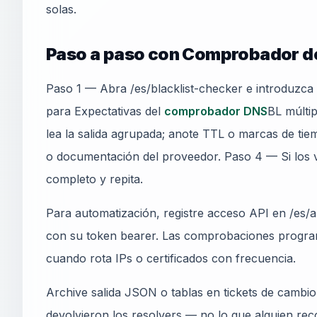
solas.
Paso a paso con Comprobador de
Paso 1 — Abra /es/blacklist-checker e introduzca
para Expectativas del
comprobador DNS
BL múlti
lea la salida agrupada; anote TTL o marcas de t
o documentación del proveedor. Paso 4 — Si los 
completo y repita.
Para automatización, registre acceso API en /es/ap
con su token bearer. Las comprobaciones progra
cuando rota IPs o certificados con frecuencia.
Archive salida JSON o tablas en tickets de cambi
devolvieron los resolvers — no lo que alguien rec