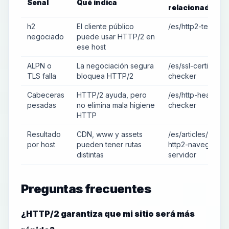
Señal
Qué indica
relacionada
h2
El cliente público
/es/http2-tester
negociado
puede usar HTTP/2 en
ese host
ALPN o
La negociación segura
/es/ssl-certificate
TLS falla
bloquea HTTP/2
checker
Cabeceras
HTTP/2 ayuda, pero
/es/http-header-
pesadas
no elimina mala higiene
checker
HTTP
Resultado
CDN, www y assets
/es/articles/desaj
por host
pueden tener rutas
http2-navegador-
distintas
servidor
Preguntas frecuentes
¿HTTP/2 garantiza que mi sitio será más