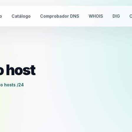
io
Catálogo
Comprobador DNS
WHOIS
DIG
C
o host
go hosts /24