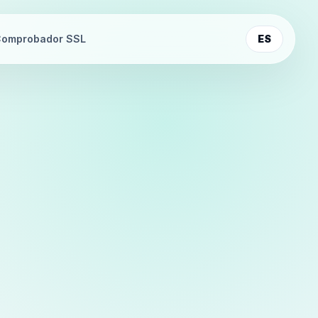
omprobador SSL
ES