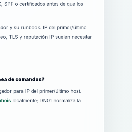
, SPF o certificados antes de que los
dor y su runbook. IP del primer/último
o, TLS y reputación IP suelen necesitar
ínea de comandos?
dor para IP del primer/último host.
whois
localmente; DN01 normaliza la