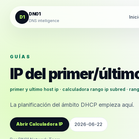
Saltar al contenido
DN01
D1
Inic
DNS intelligence
GUÍAS
IP del primer/últim
primer y ultimo host ip · calculadora rango ip subred · ran
La planificación del ámbito DHCP empieza aquí.
Abrir Calculadora IP
2026-06-22