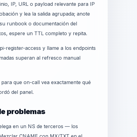
nio, IP, URL o payload relevante para IP
obación y lea la salida agrupada; anote
su runbook o documentación del
tos, espere un TTL completo y repita.
i-register-access y llame a los endpoints
madas superan al refresco manual
o para que on-call vea exactamente qué
ordó del panel.
 de problemas
delega en un NS de terceros — los
. Mezclar CNAME con MX/TXT en el