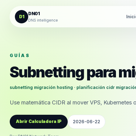
Saltar al contenido
DN01
D1
Inic
DNS intelligence
GUÍAS
Subnetting para m
subnetting migración hosting · planificación cidr migració
Use matemática CIDR al mover VPS, Kubernetes o 
Abrir Calculadora IP
2026-06-22