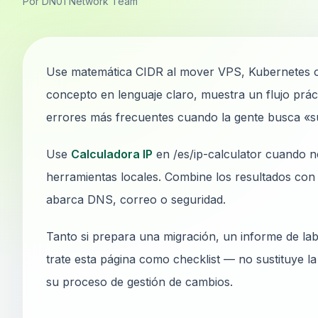
Por DN01 Network Team
Use matemática CIDR al mover VPS, Kubernetes o r
concepto en lenguaje claro, muestra un flujo prá
errores más frecuentes cuando la gente busca «su
Use
Calculadora IP
en /es/ip-calculator cuando ne
herramientas locales. Combine los resultados con 
abarca DNS, correo o seguridad.
Tanto si prepara una migración, un informe de lab
trate esta página como checklist — no sustituye l
su proceso de gestión de cambios.