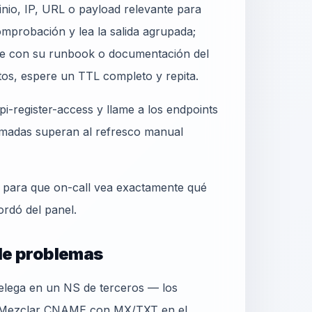
nio, IP, URL o payload relevante para
mprobación y lea la salida agrupada;
e con su runbook o documentación del
tos, espere un TTL completo y repita.
i-register-access y llame a los endpoints
madas superan al refresco manual
o para que on-call vea exactamente qué
ordó del panel.
 de problemas
delega en un NS de terceros — los
. Mezclar CNAME con MX/TXT en el