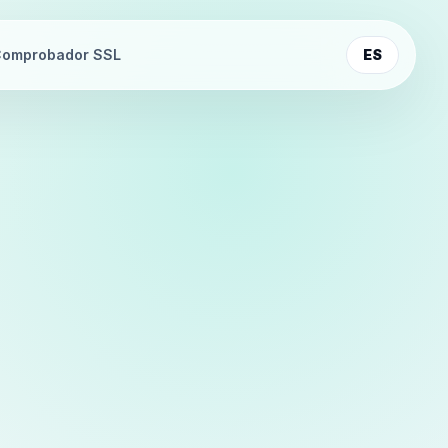
omprobador SSL
ES