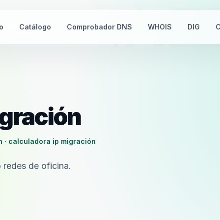
io
Catálogo
Comprobador DNS
WHOIS
DIG
C
igración
n · calculadora ip migración
redes de oficina.