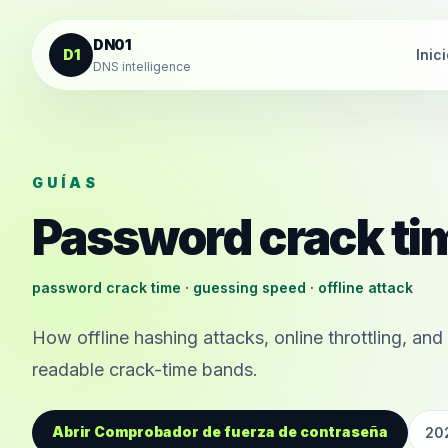
Saltar al contenido
DN01
D1
Inic
DNS intelligence
GUÍAS
Password crack ti
password crack time · guessing speed · offline attack
How offline hashing attacks, online throttling, a
readable crack-time bands.
Abrir Comprobador de fuerza de contraseña
20