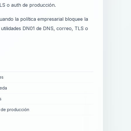
LS o auth de producción.
uando la política empresarial bloquee la
n utilidades DN01 de DNS, correo, TLS o
es
ueda
s
 de producción