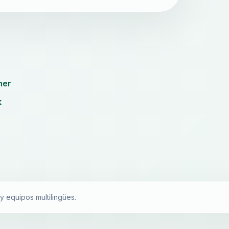
her
k
 equipos multilingües.