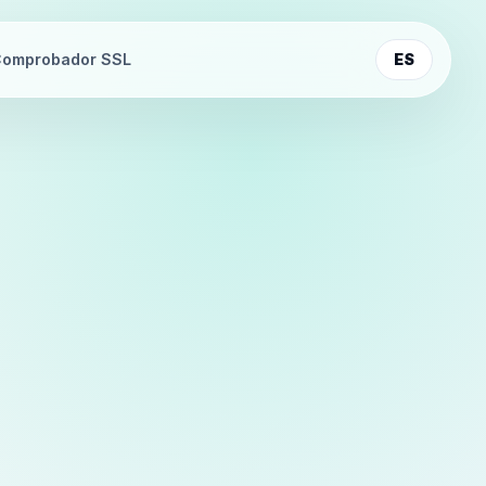
omprobador SSL
ES