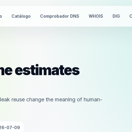
io
Catálogo
Comprobador DNS
WHOIS
DIG
C
me estimates
nd leak reuse change the meaning of human-
26-07-09