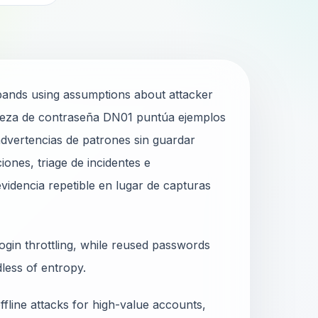
 bands using assumptions about attacker
aleza de contraseña DN01 puntúa ejemplos
advertencias de patrones sin guardar
ones, triage de incidentes e
idencia repetible en lugar de capturas
gin throttling, while reused passwords
rdless of entropy.
fline attacks for high-value accounts,