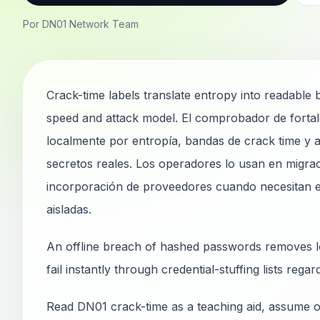
Por DN01 Network Team
Crack-time labels translate entropy into readable
speed and attack model. El comprobador de fort
localmente por entropía, bandas de crack time y 
secretos reales. Los operadores lo usan en migraci
incorporación de proveedores cuando necesitan ev
aisladas.
An offline breach of hashed passwords removes lo
fail instantly through credential-stuffing lists rega
Read DN01 crack-time as a teaching aid, assume of