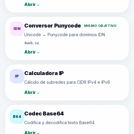
Abrir
→
Conversor Punycode
MISMO OBJETIVO
IDN
Unicode ↔ Punycode para dominios IDN
4web.su
Abrir
→
Calculadora IP
IP
Cálculo de subredes para CIDR IPv4 e IPv6
Abrir
→
Codec Base64
B64
Codifica y decodifica texto Base64
Abrir
→