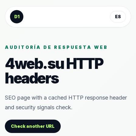
Saltar al contenido
D1
ES
AUDITORÍA DE RESPUESTA WEB
4web.su
HTTP
headers
SEO page with a cached HTTP response header
and security signals check.
Check another URL