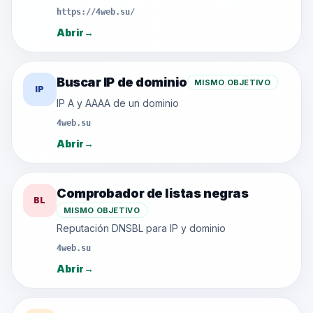
https://4web.su/
Abrir
→
Buscar IP de dominio
MISMO OBJETIVO
IP
IP A y AAAA de un dominio
4web.su
Abrir
→
Comprobador de listas negras
BL
MISMO OBJETIVO
Reputación DNSBL para IP y dominio
4web.su
Abrir
→