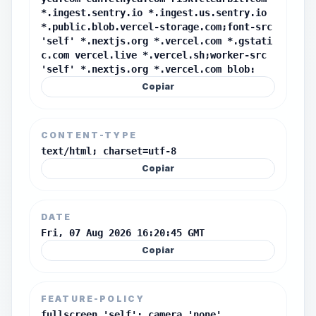
*.ingest.sentry.io *.ingest.us.sentry.io
*.public.blob.vercel-storage.com;font-src
'self' *.nextjs.org *.vercel.com *.gstati
c.com vercel.live *.vercel.sh;worker-src
'self' *.nextjs.org *.vercel.com blob:
Copiar
CONTENT-TYPE
text/html; charset=utf-8
Copiar
DATE
Fri, 07 Aug 2026 16:20:45 GMT
Copiar
FEATURE-POLICY
fullscreen 'self'; camera 'none'