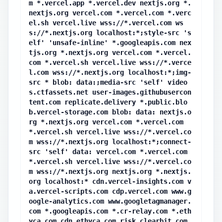
m *.vercel.app *.vercel.dev nextjs.org *.
nextjs.org vercel.com *.vercel.com *.verc
el.sh vercel.live wss://*.vercel.com ws
s://*.nextjs.org localhost:*;style-src 's
elf' 'unsafe-inline' *.googleapis.com nex
tjs.org *.nextjs.org vercel.com *.vercel.
com *.vercel.sh vercel.live wss://*.verce
l.com wss://*.nextjs.org localhost:*;img-
src * blob: data:;media-src 'self' video
s.ctfassets.net user-images.githubusercon
tent.com replicate.delivery *.public.blo
b.vercel-storage.com blob: data: nextjs.o
rg *.nextjs.org vercel.com *.vercel.com
*.vercel.sh vercel.live wss://*.vercel.co
m wss://*.nextjs.org localhost:*;connect-
src 'self' data: vercel.com *.vercel.com
*.vercel.sh vercel.live wss://*.vercel.co
m wss://*.nextjs.org nextjs.org *.nextjs.
org localhost:* cdn.vercel-insights.com v
a.vercel-scripts.com cdp.vercel.com www.g
oogle-analytics.com www.googletagmanager.
com *.googleapis.com *.cr-relay.com *.eth
yca.com cdn.ethyca.com risk.clearbit.com