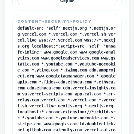
Copiar
CONTENT-SECURITY-POLICY
default-src 'self' nextjs.org *.nextjs.or
g vercel.com *.vercel.com *.vercel.sh ver
cel.live wss://*.vercel.com wss://*.nextj
s.org localhost:*;script-src 'self' 'unsa
fe-inline' www.google.com www.google-anal
ytics.com www.googleadservices.com www.gs
tatic.com *.youtube.com *.youtube-nocooki
e.com *.ytimg.com *.twimg.com cdn.ampproj
ect.org www.googletagmanager.com *.google
apis.com *.fides-cdn.ethyca.com *.ethyca.
com cdn.ethyca.com cdn.vercel-insights.co
m va.vercel-scripts.com app.cal.com *.cr-
relay.com vercel.com *.vercel.com *.verce
l.sh vercel.live nextjs.org *.nextjs.org
localhost:* chrome-extension://*;child-sr
c *.youtube.com *.youtube-nocookie.com *.
stripe.com www.google.com td.doubleclick.
net github.com calendly.com vercel.cal.co