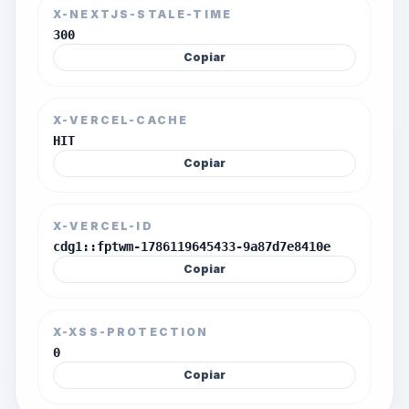
X-NEXTJS-STALE-TIME
300
Copiar
X-VERCEL-CACHE
HIT
Copiar
X-VERCEL-ID
cdg1::fptwm-1786119645433-9a87d7e8410e
Copiar
X-XSS-PROTECTION
0
Copiar