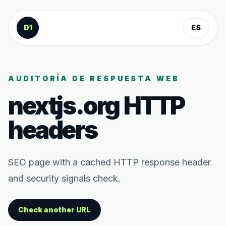
Saltar al contenido
D1
ES
AUDITORÍA DE RESPUESTA WEB
nextjs.org
HTTP
headers
SEO page with a cached HTTP response header
and security signals check.
Check another URL