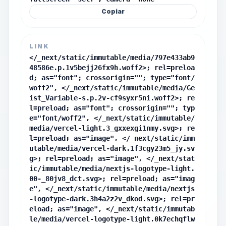
Copiar
LINK
</_next/static/immutable/media/797e433ab9
48586e.p.1v5bejj26fx9h.woff2>; rel=preloa
d; as="font"; crossorigin=""; type="font/
woff2", </_next/static/immutable/media/Ge
ist_Variable-s.p.2v-cf9syxr5ni.woff2>; re
l=preload; as="font"; crossorigin=""; typ
e="font/woff2", </_next/static/immutable/
media/vercel-light.3_gxxexgi1nmy.svg>; re
l=preload; as="image", </_next/static/imm
utable/media/vercel-dark.1f3cgy23m5_jy.sv
g>; rel=preload; as="image", </_next/stat
ic/immutable/media/nextjs-logotype-light.
00-_80jv8_dct.svg>; rel=preload; as="imag
e", </_next/static/immutable/media/nextjs
-logotype-dark.3h4a2z2v_dkod.svg>; rel=pr
eload; as="image", </_next/static/immutab
le/media/vercel-logotype-light.0k7echqflw