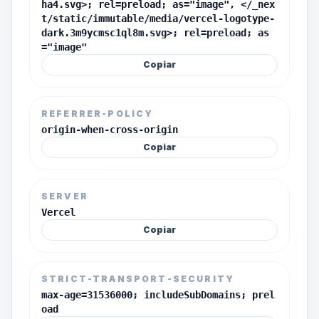
ha4.svg>; rel=preload; as="image", </_nex
t/static/immutable/media/vercel-logotype-
dark.3m9ycmsc1ql8m.svg>; rel=preload; as
="image"
Copiar
REFERRER-POLICY
origin-when-cross-origin
Copiar
SERVER
Vercel
Copiar
STRICT-TRANSPORT-SECURITY
max-age=31536000; includeSubDomains; prel
oad