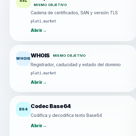
SSL
MISMO OBJETIVO
Cadena de certificados, SAN y versión TLS
plati.market
Abrir
→
WHOIS
MISMO OBJETIVO
WHOIS
Registrador, caducidad y estado del dominio
plati.market
Abrir
→
Codec Base64
B64
Codifica y decodifica texto Base64
Abrir
→