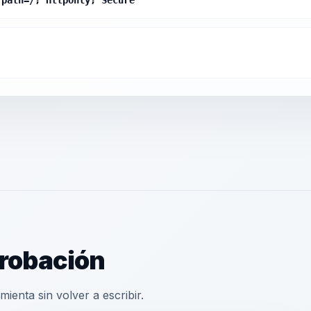
 path=/; HttpOnly; Secure
robación
ienta sin volver a escribir.