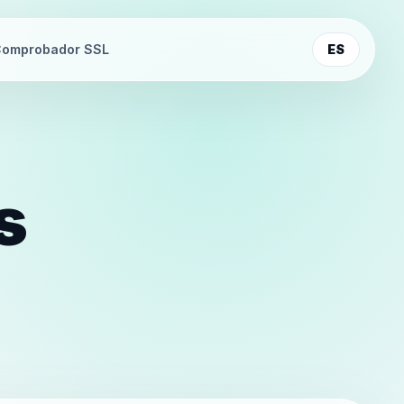
omprobador SSL
ES
s