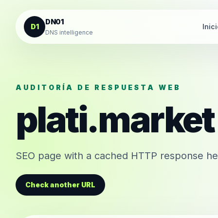
Saltar al contenido
DN01
D1
Inic
DNS intelligence
AUDITORÍA DE RESPUESTA WEB
plati.market
SEO page with a cached HTTP response head
Check another URL