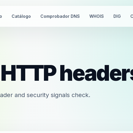
io
Catálogo
Comprobador DNS
WHOIS
DIG
C
HTTP header
er and security signals check.