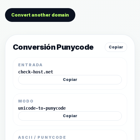
Convert another domain
Conversión Punycode
Copiar
ENTRADA
check-host.net
Copiar
MODO
unicode-to-punycode
Copiar
ASCII / PUNYCODE