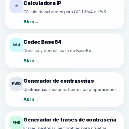
Calculadora IP
IP
Cálculo de subredes para CIDR IPv4 e IPv6
Abrir
→
Codec Base64
B64
Codifica y decodifica texto Base64
Abrir
→
Generador de contraseñas
PWD
Contraseñas aleatorias fuertes para operaciones
Abrir
→
Generador de frases de contraseña
PHR
Frases aleatorias memorables para pruebas