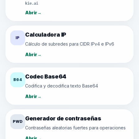
kie.ai
Abrir
→
Calculadora IP
IP
Cálculo de subredes para CIDR IPv4 e IPv6
Abrir
→
Codec Base64
B64
Codifica y decodifica texto Base64
Abrir
→
Generador de contraseñas
PWD
Contraseñas aleatorias fuertes para operaciones
Abrir
→