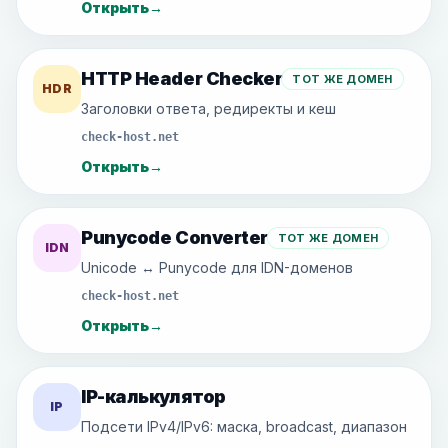
Открыть
→
HTTP Header Checker
ТОТ ЖЕ ДОМЕН
HDR
Заголовки ответа, редиректы и кеш
check-host.net
Открыть
→
Punycode Converter
ТОТ ЖЕ ДОМЕН
IDN
Unicode ↔ Punycode для IDN-доменов
check-host.net
Открыть
→
IP-калькулятор
IP
Подсети IPv4/IPv6: маска, broadcast, диапазон